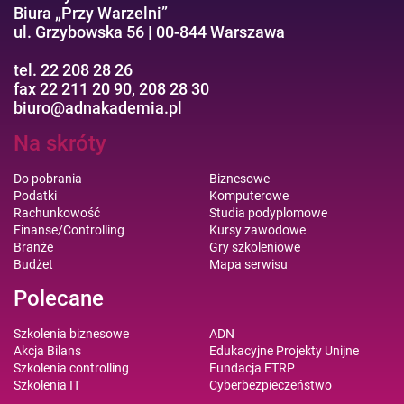
Biura „Przy Warzelni”
ul. Grzybowska 56 | 00-844 Warszawa
tel. 22 208 28 26
fax 22 211 20 90, 208 28 30
biuro@adnakademia.pl
Na skróty
Do pobrania
Biznesowe
Podatki
Komputerowe
Rachunkowość
Studia podyplomowe
Finanse/Controlling
Kursy zawodowe
Branże
Gry szkoleniowe
Budżet
Mapa serwisu
Polecane
Szkolenia biznesowe
ADN
Akcja Bilans
Edukacyjne Projekty Unijne
Szkolenia controlling
Fundacja ETRP
Szkolenia IT
Cyberbezpieczeństwo