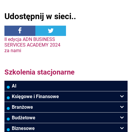
Udostępnij w sieci..
Nawigacja
II edycja ADN BUSINESS
SERVICES ACADEMY 2024
za nami
wpisu
Szkolenia stacjonarne
AI
Księgowe i Finansowe
Podatki VAT/CIT/PIT
Branżowe
Rachunkowość
Banki
Budżetowe
Finanse
Budowlana/Deweloperska
Rachunkowość budżetowa
Biznesowe