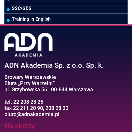
Wodociągi/Kanalizacja
Pozostałe
Prawo pracy
MS 365/SharePoint/Bazy danych
SSC/GBS
Pozostałe branże
Asystentka/Sekretarka
MS Project/Word/PowerPoint
Training in English
Negocjacje/Sprzedaż/Obsługa Klienta
Bezpieczeństwo/AI GPT
Efektywność osobista//Wellbeing
ADN Akademia Sp. z o.o. Sp. k.
Browary Warszawskie
Biura „Przy Warzelni”
ul. Grzybowska 56 | 00-844 Warszawa
tel. 22 208 28 26
fax 22 211 20 90, 208 28 30
biuro@adnakademia.pl
Na skróty