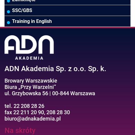
Wodociągi/Kanalizacja
Pozostałe
Prawo pracy
MS 365/SharePoint/Bazy danych
SSC/GBS
Pozostałe branże
Asystentka/Sekretarka
MS Project/Word/PowerPoint
Training in English
Negocjacje/Sprzedaż/Obsługa Klienta
Bezpieczeństwo/AI GPT
Efektywność osobista//Wellbeing
ADN Akademia Sp. z o.o. Sp. k.
Browary Warszawskie
Biura „Przy Warzelni”
ul. Grzybowska 56 | 00-844 Warszawa
tel. 22 208 28 26
fax 22 211 20 90, 208 28 30
biuro@adnakademia.pl
Na skróty