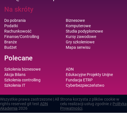
Na skróty
Do pobrania
Biznesowe
Podatki
Komputerowe
Rachunkowość
Studia podyplomowe
Finanse/Controlling
Kursy zawodowe
Branże
Gry szkoleniowe
Budżet
Mapa serwisu
Polecane
Szkolenia biznesowe
ADN
Akcja Bilans
Edukacyjne Projekty Unijne
Szkolenia controlling
Fundacja ETRP
Szkolenia IT
Cyberbezpieczeństwo
Wszystkie prawa zastrzezone | All
Strona korzysta z plików cookie w
rights reserved git test
ADN
celu realizacji usług zgodnie z
Polityką
Akademia
2026
Prywatności
.