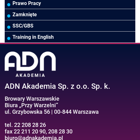
Rady Nadzorcze/Zarząd
TSL
Prawo
Zarządzanie projektami/Procesami
MS Excel/Makra/VBA
Prawo Pracy
Biura rachunkowe
Ubezpieczenia
Podatki
HR/Zarządzanie Kapitałem Ludzkim
Online Power BI/Power Query/Dashboardy
Zamknięte
Wodociągi/Kanalizacja
Pozostałe
Prawo pracy
MS 365/SharePoint/Bazy danych
SSC/GBS
Pozostałe branże
Asystentka/Sekretarka
MS Project/Word/PowerPoint
Training in English
Negocjacje/Sprzedaż/Obsługa Klienta
Bezpieczeństwo/AI GPT
Efektywność osobista//Wellbeing
ADN Akademia Sp. z o.o. Sp. k.
Browary Warszawskie
Biura „Przy Warzelni”
ul. Grzybowska 56 | 00-844 Warszawa
tel. 22 208 28 26
fax 22 211 20 90, 208 28 30
biuro@adnakademia.pl