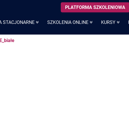
PLATFORMA SZKOLENIOWA
A STACJONARNE
SZKOLENIA ONLINE
KURSY
E_białe