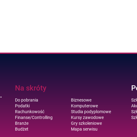
Na skróty
P
.
Do pobrania
Biznesowe
Sz
Podatki
Komputerowe
Akc
Rachunkowość
Studia podyplomowe
Szk
Finanse/Controlling
Kursy zawodowe
Szk
Branże
Gry szkoleniowe
Budżet
Mapa serwisu