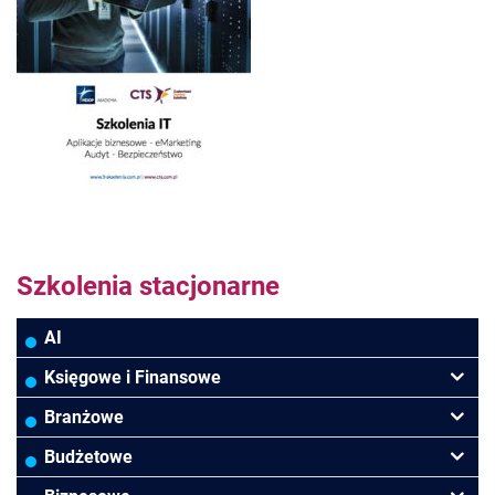
Szkolenia stacjonarne
AI
Księgowe i Finansowe
Podatki VAT/CIT/PIT
Branżowe
Rachunkowość
Banki
Budżetowe