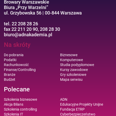
Browary Warszawskie
Biura „Przy Warzelni”
ul. Grzybowska 56 | 00-844 Warszawa
tel. 22 208 28 26
fax 22 211 20 90, 208 28 30
biuro@adnakademia.pl
Na skróty
Do pobrania
Biznesowe
Podatki
Komputerowe
Rachunkowość
Studia podyplomowe
Finanse/Controlling
Kursy zawodowe
Branże
Gry szkoleniowe
Budżet
Mapa serwisu
Polecane
Szkolenia biznesowe
ADN
Akcja Bilans
Edukacyjne Projekty Unijne
Szkolenia controlling
Fundacja ETRP
Szkolenia IT
Cyberbezpieczeństwo