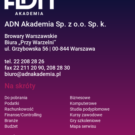
ADN Akademia Sp. z o.o. Sp. k.
Browary Warszawskie
Biura „Przy Warzelni”
ul. Grzybowska 56 | 00-844 Warszawa
tel. 22 208 28 26
fax 22 211 20 90, 208 28 30
biuro@adnakademia.pl
Na skróty
Do pobrania
Biznesowe
Podatki
Komputerowe
Rachunkowość
Studia podyplomowe
Finanse/Controlling
Kursy zawodowe
Branże
Gry szkoleniowe
Budżet
Mapa serwisu