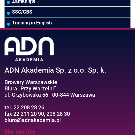
Biura rachunkowe
Ubezpieczenia
Podatki
HR/Zarządzanie Kapitałem Ludzkim
Online Power BI/Power Query/Dashboardy
Zamknięte
Wodociągi/Kanalizacja
Pozostałe
Prawo pracy
MS 365/SharePoint/Bazy danych
SSC/GBS
Pozostałe branże
Asystentka/Sekretarka
MS Project/Word/PowerPoint
Training in English
Negocjacje/Sprzedaż/Obsługa Klienta
Bezpieczeństwo/AI GPT
Efektywność osobista//Wellbeing
ADN Akademia Sp. z o.o. Sp. k.
Browary Warszawskie
Biura „Przy Warzelni”
ul. Grzybowska 56 | 00-844 Warszawa
tel. 22 208 28 26
fax 22 211 20 90, 208 28 30
biuro@adnakademia.pl
Na skróty