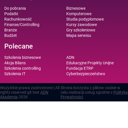
Do pobrania
Biznesowe
Podatki
Komputerowe
Rachunkowość
Studia podyplomowe
Finanse/Controlling
Kursy zawodowe
Branże
Gry szkoleniowe
Budżet
Mapa serwisu
Polecane
Szkolenia biznesowe
ADN
Akcja Bilans
Edukacyjne Projekty Unijne
Szkolenia controlling
Fundacja ETRP
Szkolenia IT
Cyberbezpieczeństwo
Wszystkie prawa zastrzezone | All
Strona korzysta z plików cookie w
rights reserved git test
ADN
celu realizacji usług zgodnie z
Polityką
Akademia
2026
Prywatności
.