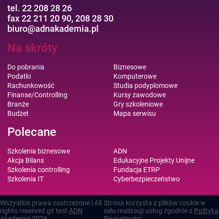
tel. 22 208 28 26
fax 22 211 20 90, 208 28 30
biuro@adnakademia.pl
Na skróty
Do pobrania
Biznesowe
Podatki
Komputerowe
Rachunkowość
Studia podyplomowe
Finanse/Controlling
Kursy zawodowe
Branże
Gry szkoleniowe
Budżet
Mapa serwisu
Polecane
Szkolenia biznesowe
ADN
Akcja Bilans
Edukacyjne Projekty Unijne
Szkolenia controlling
Fundacja ETRP
Szkolenia IT
Cyberbezpieczeństwo
Wszystkie prawa zastrzezone | All
Strona korzysta z plików cookie w
rights reserved git test
ADN
celu realizacji usług zgodnie z
Polityką
Akademia
2026
Prywatności
.