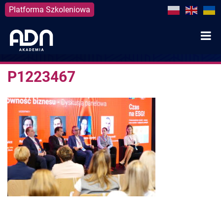
Platforma Szkoleniowa
Skip
to
content
P1223467