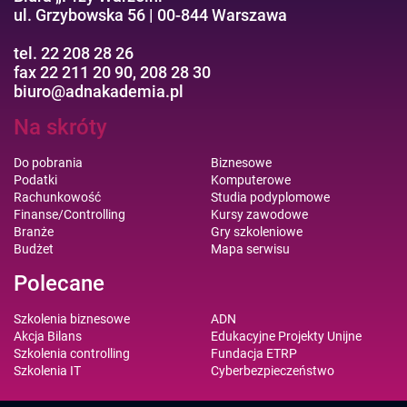
ul. Grzybowska 56 | 00-844 Warszawa
tel. 22 208 28 26
fax 22 211 20 90, 208 28 30
biuro@adnakademia.pl
Na skróty
Do pobrania
Biznesowe
Podatki
Komputerowe
Rachunkowość
Studia podyplomowe
Finanse/Controlling
Kursy zawodowe
Branże
Gry szkoleniowe
Budżet
Mapa serwisu
Polecane
Szkolenia biznesowe
ADN
Akcja Bilans
Edukacyjne Projekty Unijne
Szkolenia controlling
Fundacja ETRP
Szkolenia IT
Cyberbezpieczeństwo