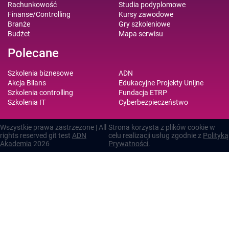
Rachunkowość
Studia podyplomowe
Finanse/Controlling
Kursy zawodowe
Branże
Gry szkoleniowe
Budżet
Mapa serwisu
Polecane
Szkolenia biznesowe
ADN
Akcja Bilans
Edukacyjne Projekty Unijne
Szkolenia controlling
Fundacja ETRP
Szkolenia IT
Cyberbezpieczeństwo
Wszystkie prawa zastrzezone | All
Strona korzysta z plików cookie w
rights reserved git test
ADN
celu realizacji usług zgodnie z
Polityką
Akademia
2026
Prywatności
.