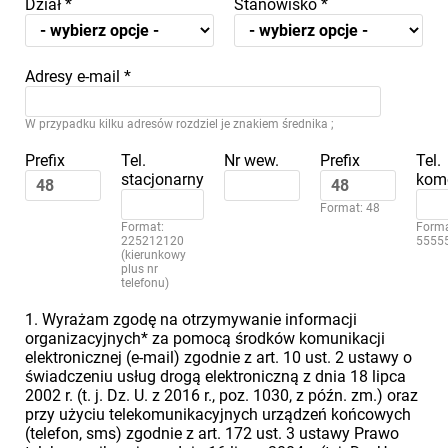
Dział
*
Stanowisko
*
Adresy e-mail
*
W przypadku kilku adresów rozdziel je znakiem średnika ;
Prefix
Tel.
Nr wew.
Prefix
Tel.
stacjonarny
kom
Format: 48
Format:
Forma
225212120
5555
(kierunkowy
plus nr
telefonu)
1. Wyrażam zgodę na otrzymywanie informacji
organizacyjnych* za pomocą środków komunikacji
elektronicznej (e-mail) zgodnie z art. 10 ust. 2 ustawy o
świadczeniu usług drogą elektroniczną z dnia 18 lipca
2002 r. (t. j. Dz. U. z 2016 r., poz. 1030, z późn. zm.) oraz
przy użyciu telekomunikacyjnych urządzeń końcowych
(telefon, sms) zgodnie z art. 172 ust. 3 ustawy Prawo