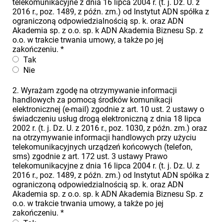
telekomunikacyjne z dnia 16 lipca 2004 r. (t. j. Dz. U. z
2016 r., poz. 1489, z późn. zm.) od Instytut ADN spółka z
ograniczoną odpowiedzialnością sp. k. oraz ADN
Akademia sp. z o.o. sp. k ADN Akademia Biznesu Sp. z
o.o. w trakcie trwania umowy, a także po jej
zakończeniu.
*
Tak
Nie
2. Wyrażam zgodę na otrzymywanie informacji
handlowych za pomocą środków komunikacji
elektronicznej (e-mail) zgodnie z art. 10 ust. 2 ustawy o
świadczeniu usług drogą elektroniczną z dnia 18 lipca
2002 r. (t. j. Dz. U. z 2016 r., poz. 1030, z późn. zm.) oraz
na otrzymywanie informacji handlowych przy użyciu
telekomunikacyjnych urządzeń końcowych (telefon,
sms) zgodnie z art. 172 ust. 3 ustawy Prawo
telekomunikacyjne z dnia 16 lipca 2004 r. (t. j. Dz. U. z
2016 r., poz. 1489, z późn. zm.) od Instytut ADN spółka z
ograniczoną odpowiedzialnością sp. k. oraz ADN
Akademia sp. z o.o. sp. k ADN Akademia Biznesu Sp. z
o.o. w trakcie trwania umowy, a także po jej
zakończeniu.
*