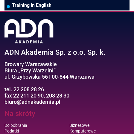
Pozostałe branże
Asystentka/Sekretarka
MS Project/Word/PowerPoint
Training in English
Negocjacje/Sprzedaż/Obsługa Klienta
Bezpieczeństwo/AI GPT
Efektywność osobista//Wellbeing
ADN Akademia Sp. z o.o. Sp. k.
Browary Warszawskie
Biura „Przy Warzelni”
ul. Grzybowska 56 | 00-844 Warszawa
tel. 22 208 28 26
fax 22 211 20 90, 208 28 30
biuro@adnakademia.pl
Na skróty
Do pobrania
Biznesowe
Podatki
Komputerowe