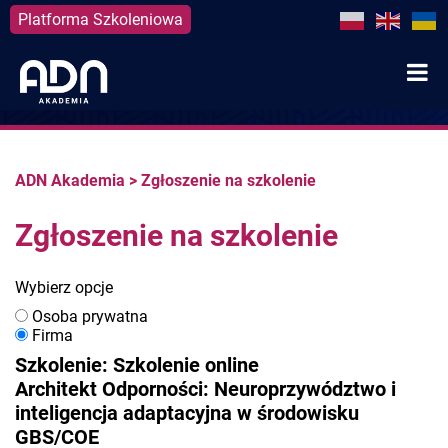
Platforma Szkoleniowa
Skip
to
content
ADN Akademia
>
Zgłoszenie na szkolenie
Zgłoszenie na szkolenie
Wybierz opcje
Osoba prywatna
Firma
Szkolenie: Szkolenie online
Architekt Odporności: Neuroprzywództwo i
inteligencja adaptacyjna w środowisku
GBS/COE