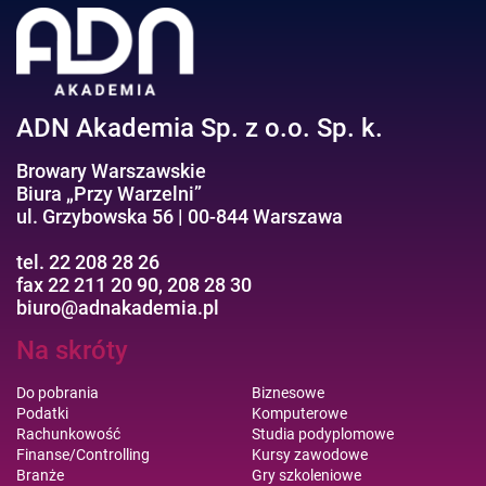
Efektywność osobista//Wellbeing
ADN Akademia Sp. z o.o. Sp. k.
Browary Warszawskie
Biura „Przy Warzelni”
ul. Grzybowska 56 | 00-844 Warszawa
tel. 22 208 28 26
fax 22 211 20 90, 208 28 30
biuro@adnakademia.pl
Na skróty
Do pobrania
Biznesowe
Podatki
Komputerowe
Rachunkowość
Studia podyplomowe
Finanse/Controlling
Kursy zawodowe
Branże
Gry szkoleniowe