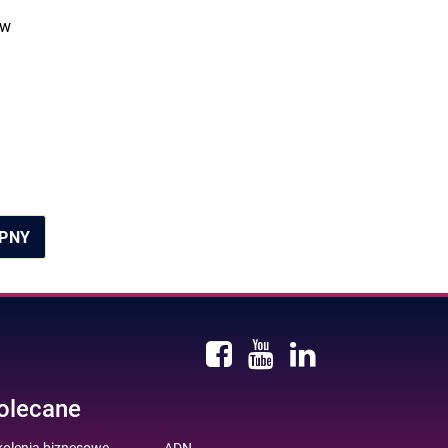
 w
PNY
olecane