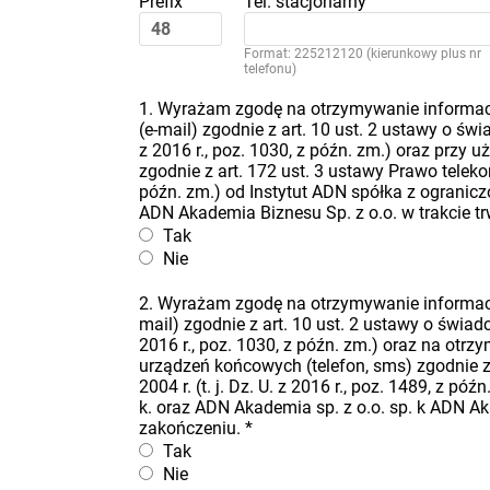
Prefix
Tel. stacjonarny
Format: 225212120 (kierunkowy plus nr
telefonu)
1. Wyrażam zgodę na otrzymywanie informacj
(e-mail) zgodnie z art. 10 ust. 2 ustawy o świa
z 2016 r., poz. 1030, z późn. zm.) oraz przy
zgodnie z art. 172 ust. 3 ustawy Prawo telekomu
późn. zm.) od Instytut ADN spółka z ogranicz
ADN Akademia Biznesu Sp. z o.o. w trakcie t
Tak
Nie
2. Wyrażam zgodę na otrzymywanie informacj
mail) zgodnie z art. 10 ust. 2 ustawy o świadcz
2016 r., poz. 1030, z późn. zm.) oraz na ot
urządzeń końcowych (telefon, sms) zgodnie z 
2004 r. (t. j. Dz. U. z 2016 r., poz. 1489, z 
k. oraz ADN Akademia sp. z o.o. sp. k ADN Ak
zakończeniu.
*
Tak
Nie