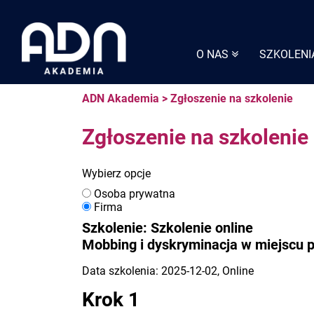
Skip
to
content
O NAS
SZKOLENI
ADN Akademia
>
Zgłoszenie na szkolenie
Zgłoszenie na szkolenie
Wybierz opcje
Osoba prywatna
Firma
Szkolenie: Szkolenie online
Mobbing i dyskryminacja w miejscu 
Data szkolenia: 2025-12-02, Online
Krok 1