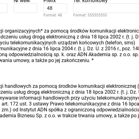
Nr wew.
Prefix
Tel. komórkowy
Format: 48
Format: 555555555
i organizacyjnych* za pomocą środków komunikacji elektronic
dczeniu usług drogą elektroniczną z dnia 18 lipca 2002 r. (t. j. D
 użyciu telekomunikacyjnych urządzeń końcowych (telefon, sms)
nikacyjne z dnia 16 lipca 2004 r. (t. j. Dz. U. z 2016 r., poz. 14
oną odpowiedzialnością sp. k. oraz ADN Akademia sp. z o.o. sp.
rwania umowy, a także po jej zakończeniu.
*
i handlowych za pomocą środków komunikacji elektronicznej (
eniu usług drogą elektroniczną z dnia 18 lipca 2002 r. (t. j. Dz. 
rzymywanie informacji handlowych przy użyciu telekomunikacyjny
art. 172 ust. 3 ustawy Prawo telekomunikacyjne z dnia 16 lipc
późn. zm.) od Instytut ADN spółka z ograniczoną odpowiedzialności
ademia Biznesu Sp. z o.o. w trakcie trwania umowy, a także po j