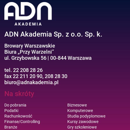
Efektywność osobista//Wellbeing
ADN Akademia Sp. z o.o. Sp. k.
Browary Warszawskie
Biura „Przy Warzelni”
ul. Grzybowska 56 | 00-844 Warszawa
tel. 22 208 28 26
fax 22 211 20 90, 208 28 30
biuro@adnakademia.pl
Na skróty
Do pobrania
Biznesowe
Podatki
Komputerowe
Rachunkowość
Studia podyplomowe
Finanse/Controlling
Kursy zawodowe
Branże
Gry szkoleniowe