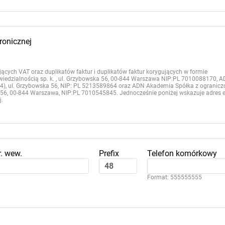
ronicznej
ących VAT oraz duplikatów faktur i duplikatów faktur korygujących w formie
owiedzialnością sp. k. , ul. Grzybowska 56, 00-844 Warszawa NIP:PL 7010088170, 
844), ul. Grzybowska 56, NIP: PL 5213589864 oraz ADN Akademia Spółka z ogranic
56, 00-844 Warszawa, NIP:PL 7010545845. Jednocześnie poniżej wskazuje adres e
j.
r. wew.
Prefix
Telefon komórkowy
Format: 555555555