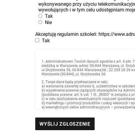
wykonywanego przy użyciu telekomunikacyj
wywołujących i w tym celu udostępniam moje 
Tak
Nie
Akceptuję regulamin szkoleń: https://www.ad
Tak
1. Administratorem Twoich danych zgodnie z art. 4 pkt. 7
siedzibą w Warszawie, adres: 00-844 Warszawa, ul. Grzyb
ul.Grzybowska 56, 00-844 Warszawa,tel.: 22 208 28 26 e
Warszawie (00-844), ul. Grzybowska 56.
2. Twoje dane będą przetwarzane w celu:
a) wykonania zawartej umowy tj. uczestnictwa w szkoleniu/
b) wypełnienie prawnie ciążących obowiązków na Admin
(podstawa prawna: art. 6 ust. 1 lit. „RODO” w związku z 
c) w celu dochodzenia ewentualnych roszczeń (podstawa pra
d) marketingu i promocji produktów i usług własnych i spół
e) wewnętrznych celów administracyjnych – prowadzenia s
lit. f) „RODO”).
3. Odbiorcami Twoich danych osobowych w związku z rea
a) osoby upoważnione przez Administratora – pracowni
b) podmioty, którym Administrator powierzył przetwarz
c) spółki powiązane z Administratorem – spółki z grupy k