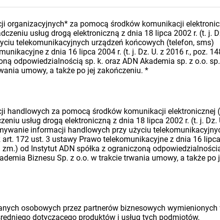
i organizacyjnych* za pomocą środków komunikacji elektronic
dczeniu usług drogą elektroniczną z dnia 18 lipca 2002 r. (t. j. D
 użyciu telekomunikacyjnych urządzeń końcowych (telefon, sms)
nikacyjne z dnia 16 lipca 2004 r. (t. j. Dz. U. z 2016 r., poz. 14
oną odpowiedzialnością sp. k. oraz ADN Akademia sp. z o.o. sp.
rwania umowy, a także po jej zakończeniu.
*
i handlowych za pomocą środków komunikacji elektronicznej (
eniu usług drogą elektroniczną z dnia 18 lipca 2002 r. (t. j. Dz. 
rzymywanie informacji handlowych przy użyciu telekomunikacyjny
art. 172 ust. 3 ustawy Prawo telekomunikacyjne z dnia 16 lipc
późn. zm.) od Instytut ADN spółka z ograniczoną odpowiedzialności
ademia Biznesu Sp. z o.o. w trakcie trwania umowy, a także po j
danych osobowych przez partnerów biznesowych wymienionych
średniego dotyczącego produktów i usług tych podmiotów,