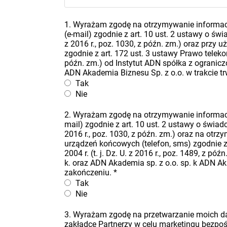
1. Wyrażam zgodę na otrzymywanie informacj
(e-mail) zgodnie z art. 10 ust. 2 ustawy o świa
z 2016 r., poz. 1030, z późn. zm.) oraz przy
zgodnie z art. 172 ust. 3 ustawy Prawo telekomu
późn. zm.) od Instytut ADN spółka z ogranicz
ADN Akademia Biznesu Sp. z o.o. w trakcie t
Tak
Nie
2. Wyrażam zgodę na otrzymywanie informacj
mail) zgodnie z art. 10 ust. 2 ustawy o świadcz
2016 r., poz. 1030, z późn. zm.) oraz na ot
urządzeń końcowych (telefon, sms) zgodnie z 
2004 r. (t. j. Dz. U. z 2016 r., poz. 1489, z 
k. oraz ADN Akademia sp. z o.o. sp. k ADN Ak
zakończeniu.
*
Tak
Nie
3. Wyrażam zgodę na przetwarzanie moich 
zakładce Partnerzy w celu marketingu bezpo