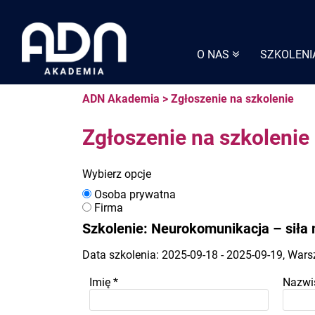
Skip
to
content
O NAS
SZKOLENI
ADN Akademia
>
Zgłoszenie na szkolenie
Zgłoszenie na szkolenie
Wybierz opcje
Osoba prywatna
Firma
Szkolenie: Neurokomunikacja – siła
Data szkolenia: 2025-09-18 - 2025-09-19, War
Imię
*
Nazwi