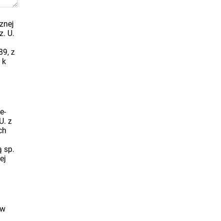
znej
z. U.
89, z
 k
e-
U. z
ch
a
ą sp.
ej
 w