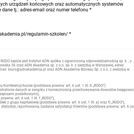
nych urządzeń końcowych oraz automatycznych systemów
dane tj.: adres-email oraz numer telefonu
*
nakademia.pl/regulamin-szkolen/
*
 RODO będzie jest Instytut ADN spółka z ograniczoną odpowiedzialnością sp. k. , z
owska 56 oraz ADN Akademia sp. z o.o. sp. k. z siedzibą w Warszawie, adres:
-mail: biuro@adnakademia.pl oraz ADN Akademia Biznesu Sp. z o.o. z siedzibą w
konferencji/kursie (podstawa prawna: art. 6 ust. 1 lit. b „RODO”)
istratorze danych w związku z koniecznością przechowywania dowodów księgowy
przepisami podatkowymi),
wna: art. 6 ust. 1 lit. f „RODO”),
ek z grupy kapitałowej (podstawa prawna: art. 6 ust. 1 lit. a) oraz f) „RODO”),
tatystyk, raportowania, badania satysfakcji Klientów (podstawa prawna: art. 6 ust
lizacją celów wskazanych w pkt. 2 mogą być:
cy oraz współpracownicy
anie danych osobowych (podmioty przetwarzające) na podstawie zawartych umów
apitałowej