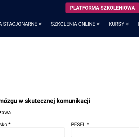
PLATFORMA SZKOLENIOWA
A STACJONARNE
SZKOLENIA ONLINE
KURSY
 mózgu w skutecznej komunikacji
szawa
sko
*
PESEL
*