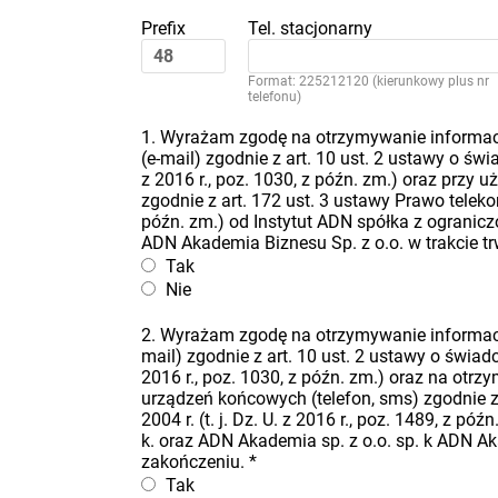
Prefix
Tel. stacjonarny
Format: 225212120 (kierunkowy plus nr
telefonu)
1. Wyrażam zgodę na otrzymywanie informacj
(e-mail) zgodnie z art. 10 ust. 2 ustawy o świa
z 2016 r., poz. 1030, z późn. zm.) oraz przy
zgodnie z art. 172 ust. 3 ustawy Prawo telekomu
późn. zm.) od Instytut ADN spółka z ogranicz
ADN Akademia Biznesu Sp. z o.o. w trakcie t
Tak
Nie
2. Wyrażam zgodę na otrzymywanie informacj
mail) zgodnie z art. 10 ust. 2 ustawy o świadcz
2016 r., poz. 1030, z późn. zm.) oraz na ot
urządzeń końcowych (telefon, sms) zgodnie z 
2004 r. (t. j. Dz. U. z 2016 r., poz. 1489, z 
k. oraz ADN Akademia sp. z o.o. sp. k ADN Ak
zakończeniu.
*
Tak