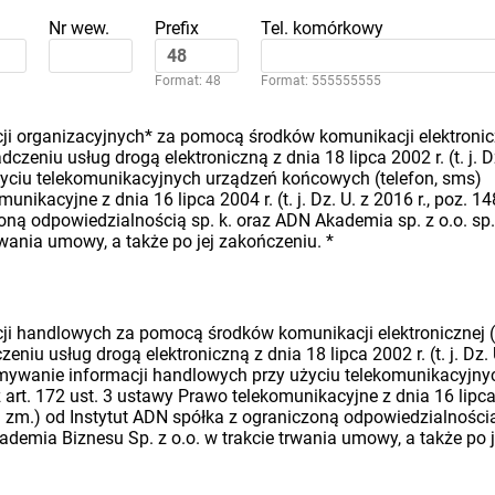
Nr wew.
Prefix
Tel. komórkowy
Format: 48
Format: 555555555
i organizacyjnych* za pomocą środków komunikacji elektronic
dczeniu usług drogą elektroniczną z dnia 18 lipca 2002 r. (t. j. D
 użyciu telekomunikacyjnych urządzeń końcowych (telefon, sms)
nikacyjne z dnia 16 lipca 2004 r. (t. j. Dz. U. z 2016 r., poz. 14
oną odpowiedzialnością sp. k. oraz ADN Akademia sp. z o.o. sp.
rwania umowy, a także po jej zakończeniu.
*
i handlowych za pomocą środków komunikacji elektronicznej (
eniu usług drogą elektroniczną z dnia 18 lipca 2002 r. (t. j. Dz. 
rzymywanie informacji handlowych przy użyciu telekomunikacyjny
art. 172 ust. 3 ustawy Prawo telekomunikacyjne z dnia 16 lipc
późn. zm.) od Instytut ADN spółka z ograniczoną odpowiedzialności
ademia Biznesu Sp. z o.o. w trakcie trwania umowy, a także po j