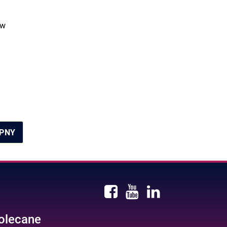
 w
PNY
olecane