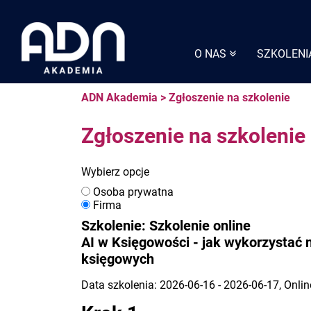
Skip
to
content
O NAS
SZKOLENI
ADN Akademia
>
Zgłoszenie na szkolenie
Zgłoszenie na szkolenie
Wybierz opcje
Osoba prywatna
Firma
Szkolenie: Szkolenie online
AI w Księgowości - jak wykorzystać 
księgowych
Data szkolenia: 2026-06-16 - 2026-06-17, Onlin