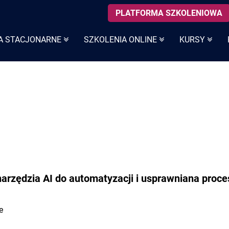
PLATFORMA SZKOLENIOWA
A STACJONARNE
SZKOLENIA ONLINE
KURSY
narzędzia AI do automatyzacji i usprawniana proc
e