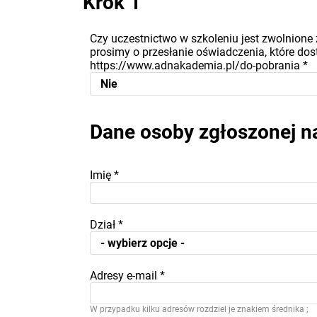
Krok 1
Czy uczestnictwo w szkoleniu jest zwolnione 
prosimy o przesłanie oświadczenia, które dost
https://www.adnakademia.pl/do-pobrania
*
Dane osoby zgłoszonej n
Imię
*
Dział
*
Adresy e-mail
*
W przypadku kilku adresów rozdziel je znakiem średnika ;