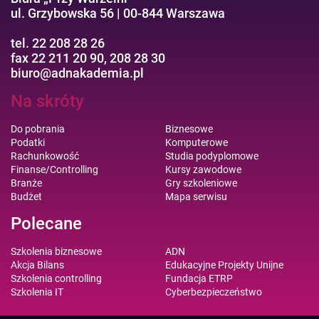
ul. Grzybowska 56 | 00-844 Warszawa
tel. 22 208 28 26
fax 22 211 20 90, 208 28 30
biuro@adnakademia.pl
Na skróty
Do pobrania
Biznesowe
Podatki
Komputerowe
Rachunkowość
Studia podyplomowe
Finanse/Controlling
Kursy zawodowe
Branże
Gry szkoleniowe
Budżet
Mapa serwisu
Polecane
Szkolenia biznesowe
ADN
Akcja Bilans
Edukacyjne Projekty Unijne
Szkolenia controlling
Fundacja ETRP
Szkolenia IT
Cyberbezpieczeństwo