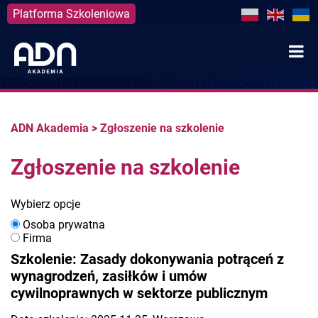
Platforma Szkoleniowa
Skip
to
content
ADN Akademia
>
Zgłoszenie na szkolenie
Zgłoszenie na szkolenie
Wybierz opcje
Osoba prywatna
Firma
Szkolenie: Zasady dokonywania potrąceń z
wynagrodzeń, zasiłków i umów
cywilnoprawnych w sektorze publicznym