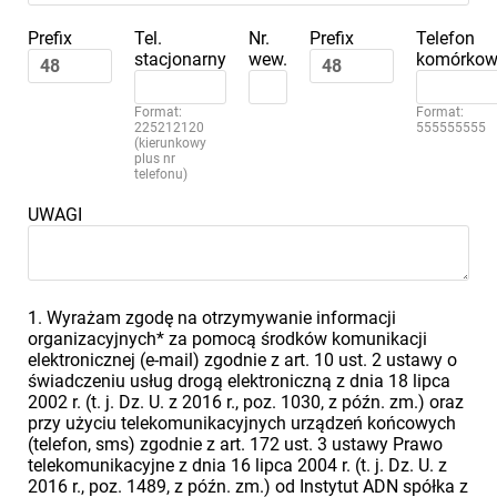
Prefix
Tel.
Nr.
Prefix
Telefon
stacjonarny
wew.
komórkow
Format:
Format:
225212120
555555555
(kierunkowy
plus nr
telefonu)
UWAGI
1. Wyrażam zgodę na otrzymywanie informacji
organizacyjnych* za pomocą środków komunikacji
elektronicznej (e-mail) zgodnie z art. 10 ust. 2 ustawy o
świadczeniu usług drogą elektroniczną z dnia 18 lipca
2002 r. (t. j. Dz. U. z 2016 r., poz. 1030, z późn. zm.) oraz
przy użyciu telekomunikacyjnych urządzeń końcowych
(telefon, sms) zgodnie z art. 172 ust. 3 ustawy Prawo
telekomunikacyjne z dnia 16 lipca 2004 r. (t. j. Dz. U. z
2016 r., poz. 1489, z późn. zm.) od Instytut ADN spółka z