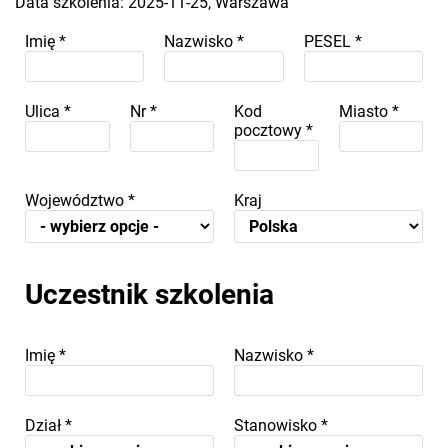
Data szkolenia: 2025-11-25, Warszawa
Imię
*
Nazwisko
*
PESEL
*
Ulica
*
Nr
*
Kod
Miasto
*
pocztowy
*
Województwo
*
Kraj
Uczestnik szkolenia
Imię
*
Nazwisko
*
Dział
*
Stanowisko
*