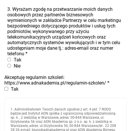
3. Wyrażam zgodę na przetwarzanie moich danych
osobowych przez partnerów biznesowych
wymienionych w zakładce Partnerzy w celu marketingu
bezpośredniego dotyczącego produktów i usług tych
podmiotów, wykonywanego przy użyciu
telekomunikacyjnych urządzeń końcowych oraz
automatycznych systemów wywołujących i w tym celu
udostępniam moje dane tj.: adres-email oraz numer
telefonu
*
Tak
Nie
Akceptuję regulamin szkoleń:
https://www.adnakademia.pl/regulamin-szkolen/
*
Tak
1. Administratorem Twoich danych zgodnie z art. 4 pkt. 7 RODO
będzie jest Instytut ADN spółka z ograniczoną odpowiedzialnością
sp. k. , z siedzibą w Warszawie, adres: 00-844 Warszawa, ul.
Grzybowska 56 oraz ADN Akademia sp. z o.o. sp. k. z siedzibą w
Warszawie, adres: ul.Grzybowska 56, 00-844 Warszawa,tel.: 22 208
28 26 e-mail: biuro@adnakademia.pl oraz ADN Akademia Biznesu