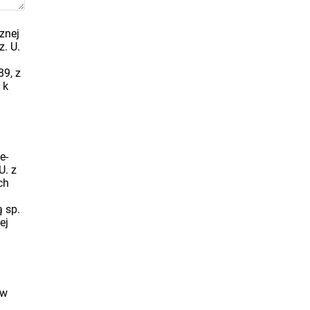
znej
z. U.
89, z
 k
e-
U. z
ch
a
ą sp.
ej
 w