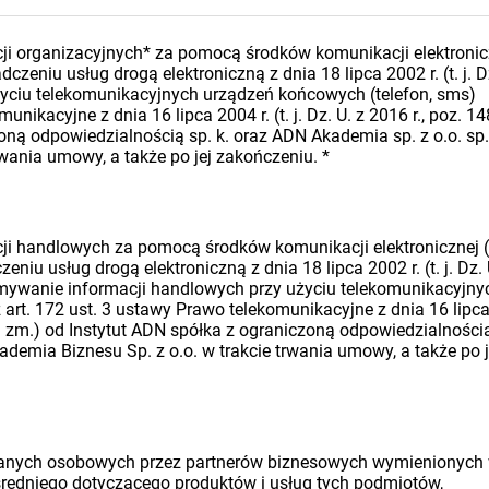
i organizacyjnych* za pomocą środków komunikacji elektronic
dczeniu usług drogą elektroniczną z dnia 18 lipca 2002 r. (t. j. D
 użyciu telekomunikacyjnych urządzeń końcowych (telefon, sms)
nikacyjne z dnia 16 lipca 2004 r. (t. j. Dz. U. z 2016 r., poz. 14
oną odpowiedzialnością sp. k. oraz ADN Akademia sp. z o.o. sp.
rwania umowy, a także po jej zakończeniu.
*
i handlowych za pomocą środków komunikacji elektronicznej (
eniu usług drogą elektroniczną z dnia 18 lipca 2002 r. (t. j. Dz. 
rzymywanie informacji handlowych przy użyciu telekomunikacyjny
art. 172 ust. 3 ustawy Prawo telekomunikacyjne z dnia 16 lipc
późn. zm.) od Instytut ADN spółka z ograniczoną odpowiedzialności
ademia Biznesu Sp. z o.o. w trakcie trwania umowy, a także po j
danych osobowych przez partnerów biznesowych wymienionych
średniego dotyczącego produktów i usług tych podmiotów,