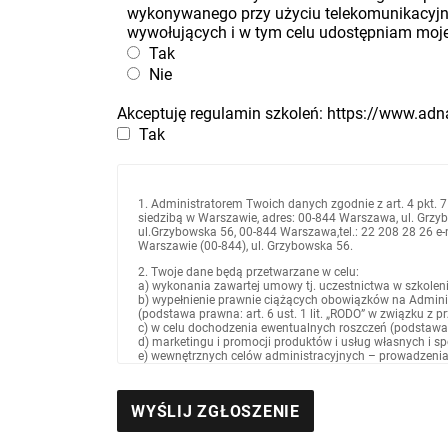
wykonywanego przy użyciu telekomunikacyj
wywołujących i w tym celu udostępniam moje 
Tak
Nie
Akceptuję regulamin szkoleń: https://www.ad
Tak
1. Administratorem Twoich danych zgodnie z art. 4 pkt. 7
siedzibą w Warszawie, adres: 00-844 Warszawa, ul. Grzyb
ul.Grzybowska 56, 00-844 Warszawa,tel.: 22 208 28 26 e
Warszawie (00-844), ul. Grzybowska 56.
2. Twoje dane będą przetwarzane w celu:
a) wykonania zawartej umowy tj. uczestnictwa w szkoleniu/
b) wypełnienie prawnie ciążących obowiązków na Admin
(podstawa prawna: art. 6 ust. 1 lit. „RODO” w związku z 
c) w celu dochodzenia ewentualnych roszczeń (podstawa pra
d) marketingu i promocji produktów i usług własnych i spół
e) wewnętrznych celów administracyjnych – prowadzenia s
lit. f) „RODO”).
3. Odbiorcami Twoich danych osobowych w związku z rea
a) osoby upoważnione przez Administratora – pracowni
b) podmioty, którym Administrator powierzył przetwarz
c) spółki powiązane z Administratorem – spółki z grupy k