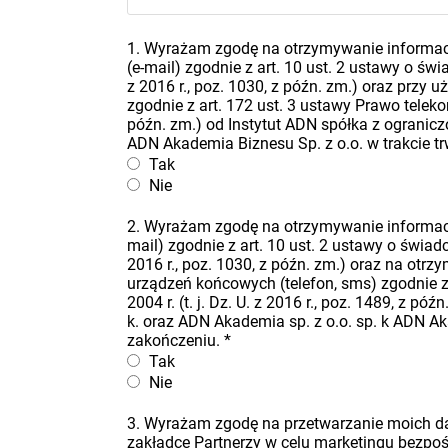
1. Wyrażam zgodę na otrzymywanie informacj
(e-mail) zgodnie z art. 10 ust. 2 ustawy o świa
z 2016 r., poz. 1030, z późn. zm.) oraz przy
zgodnie z art. 172 ust. 3 ustawy Prawo telekomu
późn. zm.) od Instytut ADN spółka z ogranicz
ADN Akademia Biznesu Sp. z o.o. w trakcie t
Tak
Nie
2. Wyrażam zgodę na otrzymywanie informacj
mail) zgodnie z art. 10 ust. 2 ustawy o świadcz
2016 r., poz. 1030, z późn. zm.) oraz na ot
urządzeń końcowych (telefon, sms) zgodnie z 
2004 r. (t. j. Dz. U. z 2016 r., poz. 1489, z 
k. oraz ADN Akademia sp. z o.o. sp. k ADN Ak
zakończeniu.
*
Tak
Nie
3. Wyrażam zgodę na przetwarzanie moich 
zakładce Partnerzy w celu marketingu bezpo