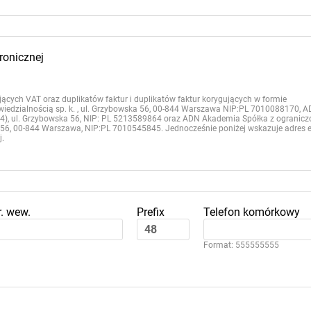
ronicznej
ących VAT oraz duplikatów faktur i duplikatów faktur korygujących w formie
owiedzialnością sp. k. , ul. Grzybowska 56, 00-844 Warszawa NIP:PL 7010088170, 
844), ul. Grzybowska 56, NIP: PL 5213589864 oraz ADN Akademia Spółka z ogranic
56, 00-844 Warszawa, NIP:PL 7010545845. Jednocześnie poniżej wskazuje adres e
j.
r. wew.
Prefix
Telefon komórkowy
Format: 555555555