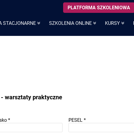
PLATFORMA SZKOLENIOWA
A STACJONARNE
SZKOLENIA ONLINE
KURSY
 - warsztaty praktyczne
sko
*
PESEL
*