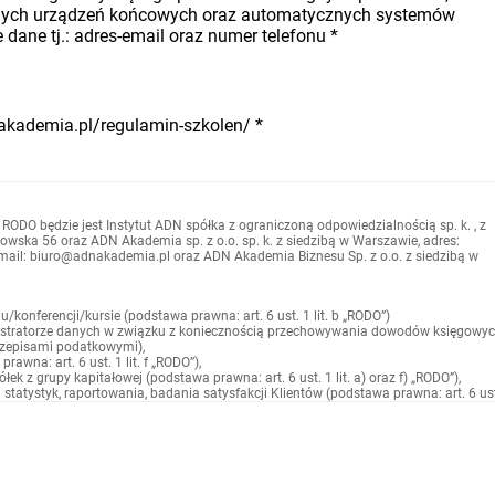
nych urządzeń końcowych oraz automatycznych systemów
dane tj.: adres-email oraz numer telefonu
*
nakademia.pl/regulamin-szkolen/
*
 RODO będzie jest Instytut ADN spółka z ograniczoną odpowiedzialnością sp. k. , z
owska 56 oraz ADN Akademia sp. z o.o. sp. k. z siedzibą w Warszawie, adres:
-mail: biuro@adnakademia.pl oraz ADN Akademia Biznesu Sp. z o.o. z siedzibą w
konferencji/kursie (podstawa prawna: art. 6 ust. 1 lit. b „RODO”)
istratorze danych w związku z koniecznością przechowywania dowodów księgowy
przepisami podatkowymi),
wna: art. 6 ust. 1 lit. f „RODO”),
ek z grupy kapitałowej (podstawa prawna: art. 6 ust. 1 lit. a) oraz f) „RODO”),
tatystyk, raportowania, badania satysfakcji Klientów (podstawa prawna: art. 6 ust
lizacją celów wskazanych w pkt. 2 mogą być:
cy oraz współpracownicy
anie danych osobowych (podmioty przetwarzające) na podstawie zawartych umów
apitałowej