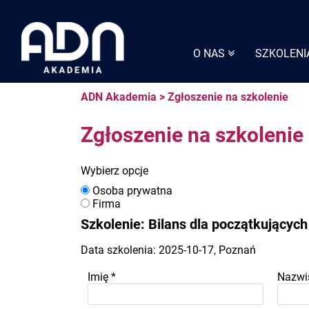
Skip
to
content
O NAS
SZKOLENI
ADN Akademia
>
Zgłoszenie na szkolenie
Zgłoszenie na szkolenie
Wybierz opcje
Osoba prywatna
Firma
Szkolenie: Bilans dla początkujących
Data szkolenia: 2025-10-17, Poznań
Imię
*
Nazwi