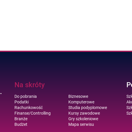
Na skróty
P
.
Do pobrania
Biznesowe
Sz
Podatki
Komputerowe
Akc
Rachunkowość
Studia podyplomowe
Szk
Finanse/Controlling
Kursy zawodowe
Szk
Branże
Gry szkoleniowe
Budżet
Mapa serwisu