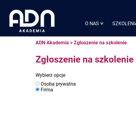
Skip
to
content
O NAS
SZKOLENI
ADN Akademia
>
Zgłoszenie na szkolenie
Zgłoszenie na szkolenie
Wybierz opcje
Osoba prywatna
Firma