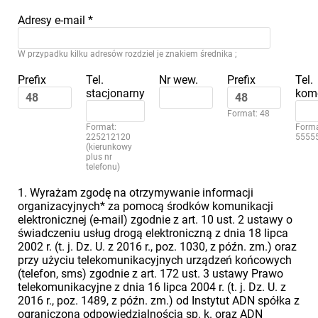
Adresy e-mail
*
W przypadku kilku adresów rozdziel je znakiem średnika ;
Prefix
Tel.
Nr wew.
Prefix
Tel.
stacjonarny
kom
Format: 48
Format:
Forma
225212120
5555
(kierunkowy
plus nr
telefonu)
1. Wyrażam zgodę na otrzymywanie informacji
organizacyjnych* za pomocą środków komunikacji
elektronicznej (e-mail) zgodnie z art. 10 ust. 2 ustawy o
świadczeniu usług drogą elektroniczną z dnia 18 lipca
2002 r. (t. j. Dz. U. z 2016 r., poz. 1030, z późn. zm.) oraz
przy użyciu telekomunikacyjnych urządzeń końcowych
(telefon, sms) zgodnie z art. 172 ust. 3 ustawy Prawo
telekomunikacyjne z dnia 16 lipca 2004 r. (t. j. Dz. U. z
2016 r., poz. 1489, z późn. zm.) od Instytut ADN spółka z
ograniczoną odpowiedzialnością sp. k. oraz ADN