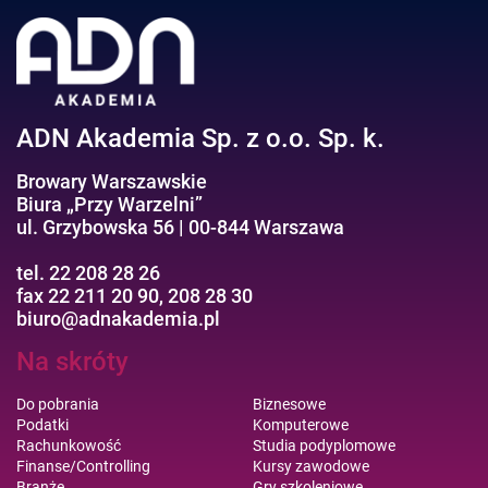
Negocjacje/Sprzedaż/Obsługa Klienta
Bezpieczeństwo/AI GPT
Efektywność osobista//Wellbeing
ADN Akademia Sp. z o.o. Sp. k.
Browary Warszawskie
Biura „Przy Warzelni”
ul. Grzybowska 56 | 00-844 Warszawa
tel. 22 208 28 26
fax 22 211 20 90, 208 28 30
biuro@adnakademia.pl
Na skróty
Do pobrania
Biznesowe
Podatki
Komputerowe
Rachunkowość
Studia podyplomowe
Finanse/Controlling
Kursy zawodowe
Branże
Gry szkoleniowe