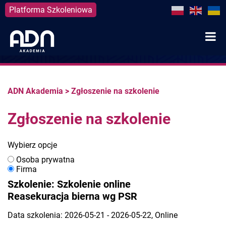
Platforma Szkoleniowa
Skip
to
content
ADN Akademia
>
Zgłoszenie na szkolenie
Zgłoszenie na szkolenie
Wybierz opcje
Osoba prywatna
Firma
Szkolenie: Szkolenie online
Reasekuracja bierna wg PSR
Data szkolenia: 2026-05-21 - 2026-05-22, Online