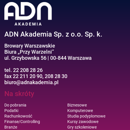
Efektywność osobista//Wellbeing
ADN Akademia Sp. z o.o. Sp. k.
Browary Warszawskie
Biura „Przy Warzelni”
ul. Grzybowska 56 | 00-844 Warszawa
tel. 22 208 28 26
fax 22 211 20 90, 208 28 30
biuro@adnakademia.pl
Na skróty
Do pobrania
Biznesowe
Podatki
Komputerowe
Rachunkowość
Studia podyplomowe
Finanse/Controlling
Kursy zawodowe
Branże
Gry szkoleniowe