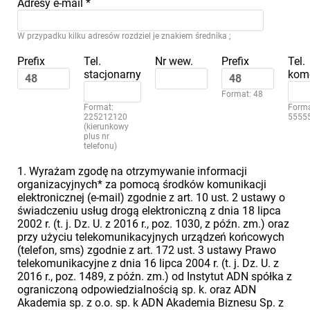
Adresy e-mail
*
W przypadku kilku adresów rozdziel je znakiem średnika ;
Prefix
Tel.
Nr wew.
Prefix
Tel.
stacjonarny
kom
Format: 48
Format:
Forma
225212120
5555
(kierunkowy
plus nr
telefonu)
1. Wyrażam zgodę na otrzymywanie informacji
organizacyjnych* za pomocą środków komunikacji
elektronicznej (e-mail) zgodnie z art. 10 ust. 2 ustawy o
świadczeniu usług drogą elektroniczną z dnia 18 lipca
2002 r. (t. j. Dz. U. z 2016 r., poz. 1030, z późn. zm.) oraz
przy użyciu telekomunikacyjnych urządzeń końcowych
(telefon, sms) zgodnie z art. 172 ust. 3 ustawy Prawo
telekomunikacyjne z dnia 16 lipca 2004 r. (t. j. Dz. U. z
2016 r., poz. 1489, z późn. zm.) od Instytut ADN spółka z
ograniczoną odpowiedzialnością sp. k. oraz ADN
Akademia sp. z o.o. sp. k ADN Akademia Biznesu Sp. z