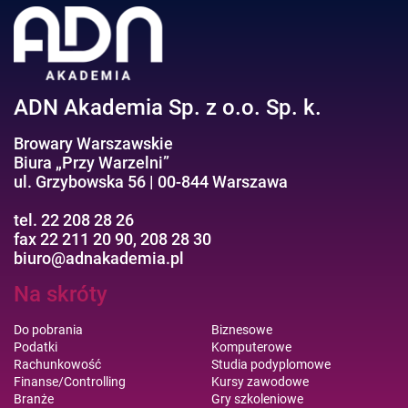
Efektywność osobista//Wellbeing
ADN Akademia Sp. z o.o. Sp. k.
Browary Warszawskie
Biura „Przy Warzelni”
ul. Grzybowska 56 | 00-844 Warszawa
tel. 22 208 28 26
fax 22 211 20 90, 208 28 30
biuro@adnakademia.pl
Na skróty
Do pobrania
Biznesowe
Podatki
Komputerowe
Rachunkowość
Studia podyplomowe
Finanse/Controlling
Kursy zawodowe
Branże
Gry szkoleniowe