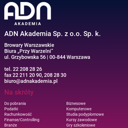
Efektywność osobista//Wellbeing
ADN Akademia Sp. z o.o. Sp. k.
Browary Warszawskie
Biura „Przy Warzelni”
ul. Grzybowska 56 | 00-844 Warszawa
tel. 22 208 28 26
fax 22 211 20 90, 208 28 30
biuro@adnakademia.pl
Na skróty
Do pobrania
Biznesowe
Podatki
Komputerowe
Rachunkowość
Studia podyplomowe
Finanse/Controlling
Kursy zawodowe
Branże
Gry szkoleniowe