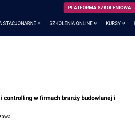
PLATFORMA SZKOLENIOWA
A STACJONARNE
SZKOLENIA ONLINE
KURSY
 controlling w firmach branży budowlanej i
szawa