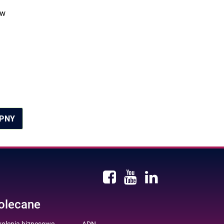
 w
PNY
olecane