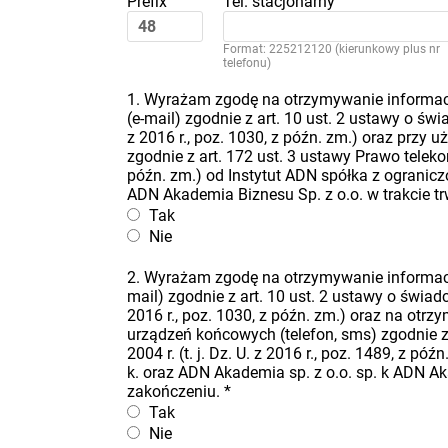
Prefix
Tel. stacjonarny
Format: 225212120 (kierunkowy plus nr
telefonu)
1. Wyrażam zgodę na otrzymywanie informacj
(e-mail) zgodnie z art. 10 ust. 2 ustawy o świa
z 2016 r., poz. 1030, z późn. zm.) oraz przy
zgodnie z art. 172 ust. 3 ustawy Prawo telekomu
późn. zm.) od Instytut ADN spółka z ogranicz
ADN Akademia Biznesu Sp. z o.o. w trakcie t
Tak
Nie
2. Wyrażam zgodę na otrzymywanie informacj
mail) zgodnie z art. 10 ust. 2 ustawy o świadcz
2016 r., poz. 1030, z późn. zm.) oraz na ot
urządzeń końcowych (telefon, sms) zgodnie z 
2004 r. (t. j. Dz. U. z 2016 r., poz. 1489, z 
k. oraz ADN Akademia sp. z o.o. sp. k ADN Ak
zakończeniu.
*
Tak
Nie