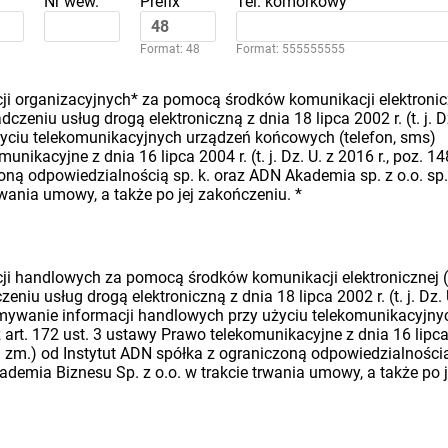
Nr wew.
Prefix
Tel. komórkowy
Format: 48
Format: 555555555
i organizacyjnych* za pomocą środków komunikacji elektronic
dczeniu usług drogą elektroniczną z dnia 18 lipca 2002 r. (t. j. D
 użyciu telekomunikacyjnych urządzeń końcowych (telefon, sms)
nikacyjne z dnia 16 lipca 2004 r. (t. j. Dz. U. z 2016 r., poz. 14
oną odpowiedzialnością sp. k. oraz ADN Akademia sp. z o.o. sp.
rwania umowy, a także po jej zakończeniu.
*
i handlowych za pomocą środków komunikacji elektronicznej (
eniu usług drogą elektroniczną z dnia 18 lipca 2002 r. (t. j. Dz. 
rzymywanie informacji handlowych przy użyciu telekomunikacyjny
art. 172 ust. 3 ustawy Prawo telekomunikacyjne z dnia 16 lipc
późn. zm.) od Instytut ADN spółka z ograniczoną odpowiedzialności
ademia Biznesu Sp. z o.o. w trakcie trwania umowy, a także po j