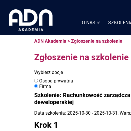
Skip
to
content
O NAS
SZKOLENI
ADN Akademia
>
Zgłoszenie na szkolenie
Zgłoszenie na szkolenie
Wybierz opcje
Osoba prywatna
Firma
Szkolenie: Rachunkowość zarządcza i
deweloperskiej
Data szkolenia: 2025-10-30 - 2025-10-31, War
Krok 1