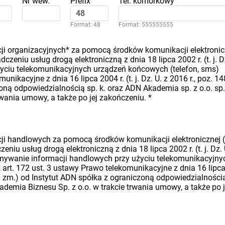
Nr wew.
Prefix
Tel. komórkowy
Format: 48
Format: 555555555
i organizacyjnych* za pomocą środków komunikacji elektronic
dczeniu usług drogą elektroniczną z dnia 18 lipca 2002 r. (t. j. D
 użyciu telekomunikacyjnych urządzeń końcowych (telefon, sms)
nikacyjne z dnia 16 lipca 2004 r. (t. j. Dz. U. z 2016 r., poz. 14
oną odpowiedzialnością sp. k. oraz ADN Akademia sp. z o.o. sp.
rwania umowy, a także po jej zakończeniu.
*
i handlowych za pomocą środków komunikacji elektronicznej (
eniu usług drogą elektroniczną z dnia 18 lipca 2002 r. (t. j. Dz. 
rzymywanie informacji handlowych przy użyciu telekomunikacyjny
art. 172 ust. 3 ustawy Prawo telekomunikacyjne z dnia 16 lipc
późn. zm.) od Instytut ADN spółka z ograniczoną odpowiedzialności
ademia Biznesu Sp. z o.o. w trakcie trwania umowy, a także po j