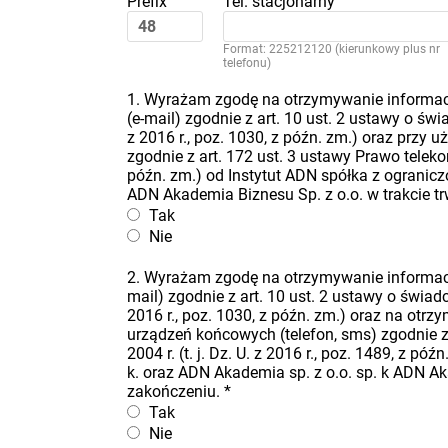
Prefix
Tel. stacjonarny
Format: 225212120 (kierunkowy plus nr
telefonu)
1. Wyrażam zgodę na otrzymywanie informacj
(e-mail) zgodnie z art. 10 ust. 2 ustawy o świa
z 2016 r., poz. 1030, z późn. zm.) oraz przy
zgodnie z art. 172 ust. 3 ustawy Prawo telekomu
późn. zm.) od Instytut ADN spółka z ogranicz
ADN Akademia Biznesu Sp. z o.o. w trakcie t
Tak
Nie
2. Wyrażam zgodę na otrzymywanie informacj
mail) zgodnie z art. 10 ust. 2 ustawy o świadcz
2016 r., poz. 1030, z późn. zm.) oraz na ot
urządzeń końcowych (telefon, sms) zgodnie z 
2004 r. (t. j. Dz. U. z 2016 r., poz. 1489, z 
k. oraz ADN Akademia sp. z o.o. sp. k ADN Ak
zakończeniu.
*
Tak
Nie