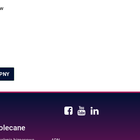
 w
PNY
olecane