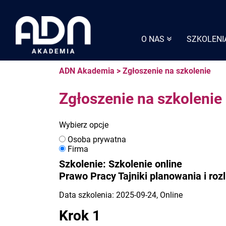
Skip
to
content
O NAS
SZKOLENI
ADN Akademia
>
Zgłoszenie na szkolenie
Zgłoszenie na szkolenie
Wybierz opcje
Osoba prywatna
Firma
Szkolenie: Szkolenie online
Prawo Pracy Tajniki planowania i roz
Data szkolenia: 2025-09-24, Online
Krok 1