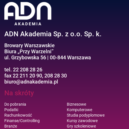
Efektywność osobista//Wellbeing
ADN Akademia Sp. z o.o. Sp. k.
Browary Warszawskie
Biura „Przy Warzelni”
ul. Grzybowska 56 | 00-844 Warszawa
tel. 22 208 28 26
fax 22 211 20 90, 208 28 30
biuro@adnakademia.pl
Na skróty
Do pobrania
Biznesowe
Podatki
Komputerowe
Rachunkowość
Studia podyplomowe
Finanse/Controlling
Kursy zawodowe
Branże
Gry szkoleniowe