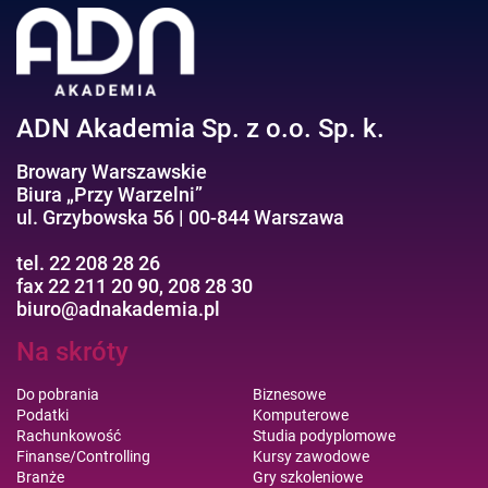
Efektywność osobista//Wellbeing
ADN Akademia Sp. z o.o. Sp. k.
Browary Warszawskie
Biura „Przy Warzelni”
ul. Grzybowska 56 | 00-844 Warszawa
tel. 22 208 28 26
fax 22 211 20 90, 208 28 30
biuro@adnakademia.pl
Na skróty
Do pobrania
Biznesowe
Podatki
Komputerowe
Rachunkowość
Studia podyplomowe
Finanse/Controlling
Kursy zawodowe
Branże
Gry szkoleniowe