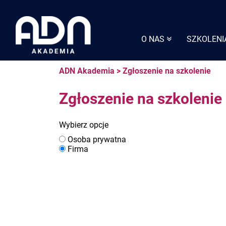
Skip
to
content
O NAS
SZKOLENI
ADN Akademia
>
Zgłoszenie na szkolenie
Zgłoszenie na szkolenie
Wybierz opcje
Osoba prywatna
Firma