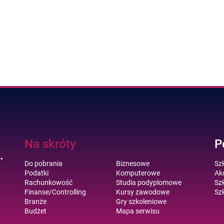
Na skróty
P
.
Do pobrania
Biznesowe
Sz
Podatki
Komputerowe
Akc
Rachunkowość
Studia podyplomowe
Szk
Finanse/Controlling
Kursy zawodowe
Szk
Branże
Gry szkoleniowe
Budżet
Mapa serwisu