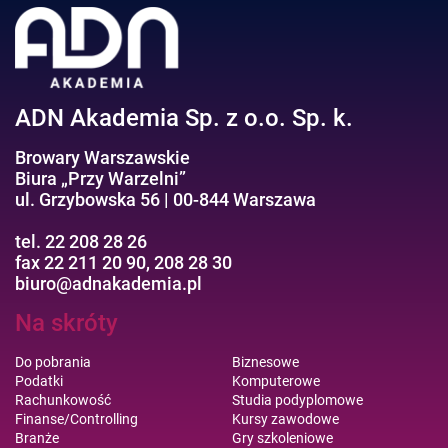
Efektywność osobista//Wellbeing
ADN Akademia Sp. z o.o. Sp. k.
Browary Warszawskie
Biura „Przy Warzelni”
ul. Grzybowska 56 | 00-844 Warszawa
tel. 22 208 28 26
fax 22 211 20 90, 208 28 30
biuro@adnakademia.pl
Na skróty
Do pobrania
Biznesowe
Podatki
Komputerowe
Rachunkowość
Studia podyplomowe
Finanse/Controlling
Kursy zawodowe
Branże
Gry szkoleniowe