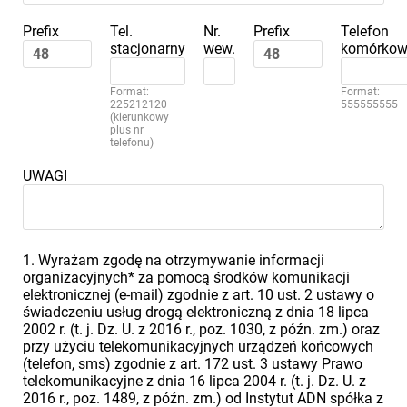
Prefix
Tel.
Nr.
Prefix
Telefon
stacjonarny
wew.
komórkow
Format:
Format:
225212120
555555555
(kierunkowy
plus nr
telefonu)
UWAGI
1. Wyrażam zgodę na otrzymywanie informacji
organizacyjnych* za pomocą środków komunikacji
elektronicznej (e-mail) zgodnie z art. 10 ust. 2 ustawy o
świadczeniu usług drogą elektroniczną z dnia 18 lipca
2002 r. (t. j. Dz. U. z 2016 r., poz. 1030, z późn. zm.) oraz
przy użyciu telekomunikacyjnych urządzeń końcowych
(telefon, sms) zgodnie z art. 172 ust. 3 ustawy Prawo
telekomunikacyjne z dnia 16 lipca 2004 r. (t. j. Dz. U. z
2016 r., poz. 1489, z późn. zm.) od Instytut ADN spółka z