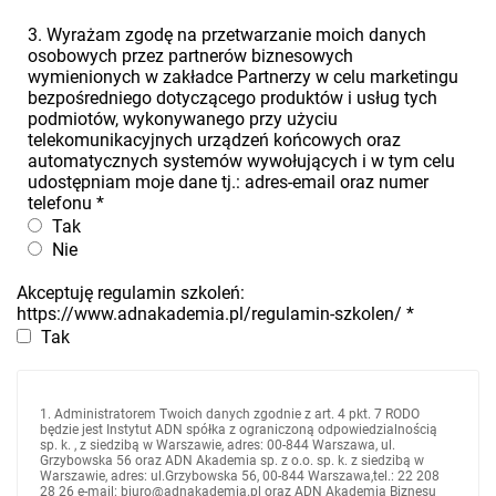
3. Wyrażam zgodę na przetwarzanie moich danych
osobowych przez partnerów biznesowych
wymienionych w zakładce Partnerzy w celu marketingu
bezpośredniego dotyczącego produktów i usług tych
podmiotów, wykonywanego przy użyciu
telekomunikacyjnych urządzeń końcowych oraz
automatycznych systemów wywołujących i w tym celu
udostępniam moje dane tj.: adres-email oraz numer
telefonu
*
Tak
Nie
Akceptuję regulamin szkoleń:
https://www.adnakademia.pl/regulamin-szkolen/
*
Tak
1. Administratorem Twoich danych zgodnie z art. 4 pkt. 7 RODO
będzie jest Instytut ADN spółka z ograniczoną odpowiedzialnością
sp. k. , z siedzibą w Warszawie, adres: 00-844 Warszawa, ul.
Grzybowska 56 oraz ADN Akademia sp. z o.o. sp. k. z siedzibą w
Warszawie, adres: ul.Grzybowska 56, 00-844 Warszawa,tel.: 22 208
28 26 e-mail: biuro@adnakademia.pl oraz ADN Akademia Biznesu