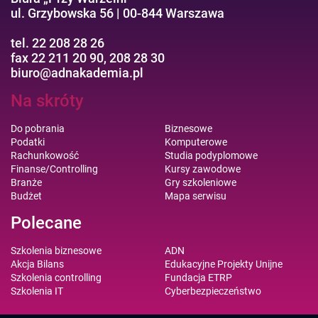
ul. Grzybowska 56 | 00-844 Warszawa
tel. 22 208 28 26
fax 22 211 20 90, 208 28 30
biuro@adnakademia.pl
Na skróty
Do pobrania
Biznesowe
Podatki
Komputerowe
Rachunkowość
Studia podyplomowe
Finanse/Controlling
Kursy zawodowe
Branże
Gry szkoleniowe
Budżet
Mapa serwisu
Polecane
Szkolenia biznesowe
ADN
Akcja Bilans
Edukacyjne Projekty Unijne
Szkolenia controlling
Fundacja ETRP
Szkolenia IT
Cyberbezpieczeństwo