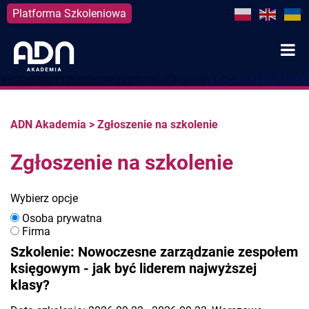
Platforma Szkoleniowa
Skip
to
content
ADN Akademia
>
Zgłoszenie na szkolenie
Zgłoszenie na szkolenie
Wybierz opcje
Osoba prywatna
Firma
Szkolenie: Nowoczesne zarządzanie zespołem
księgowym - jak być liderem najwyższej
klasy?