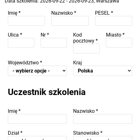
Data szkolenia: 2026-09-22 - 2026-09-23, Warszawa
Imię
*
Nazwisko
*
PESEL
*
Ulica
*
Nr
*
Kod
Miasto
*
pocztowy
*
Województwo
*
Kraj
Uczestnik szkolenia
Imię
*
Nazwisko
*
Dział
*
Stanowisko
*