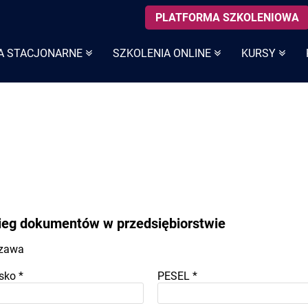
PLATFORMA SZKOLENIOWA
A STACJONARNE
SZKOLENIA ONLINE
KURSY
bieg dokumentów w przedsiębiorstwie
szawa
sko
*
PESEL
*