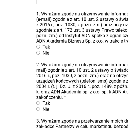
1. Wyrażam zgodę na otrzymywanie informacj
(e-mail) zgodnie z art. 10 ust. 2 ustawy o świa
z 2016 r., poz. 1030, z późn. zm.) oraz przy
zgodnie z art. 172 ust. 3 ustawy Prawo telekomu
późn. zm.) od Instytut ADN spółka z ogranicz
ADN Akademia Biznesu Sp. z o.o. w trakcie t
Tak
Nie
2. Wyrażam zgodę na otrzymywanie informacj
mail) zgodnie z art. 10 ust. 2 ustawy o świadcz
2016 r., poz. 1030, z późn. zm.) oraz na ot
urządzeń końcowych (telefon, sms) zgodnie z 
2004 r. (t. j. Dz. U. z 2016 r., poz. 1489, z 
k. oraz ADN Akademia sp. z o.o. sp. k ADN Ak
zakończeniu.
*
Tak
Nie
3. Wyrażam zgodę na przetwarzanie moich 
zakładce Partnerzy w celu marketingu bezpo