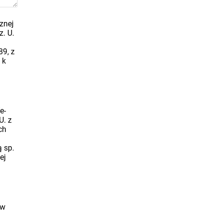
znej
z. U.
89, z
 k
e-
U. z
ch
a
ą sp.
ej
 w