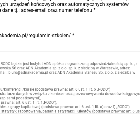
nych urządzeń końcowych oraz automatycznych systemów
dane tj.: adres-email oraz numer telefonu
*
nakademia.pl/regulamin-szkolen/
*
 RODO będzie jest Instytut ADN spółka z ograniczoną odpowiedzialnością sp. k. , z
owska 56 oraz ADN Akademia sp. z o.o. sp. k. z siedzibą w Warszawie, adres:
-mail: biuro@adnakademia.pl oraz ADN Akademia Biznesu Sp. z o.o. z siedzibą w
konferencji/kursie (podstawa prawna: art. 6 ust. 1 lit. b „RODO”)
istratorze danych w związku z koniecznością przechowywania dowodów księgowy
przepisami podatkowymi),
wna: art. 6 ust. 1 lit. f „RODO”),
ek z grupy kapitałowej (podstawa prawna: art. 6 ust. 1 lit. a) oraz f) „RODO”),
tatystyk, raportowania, badania satysfakcji Klientów (podstawa prawna: art. 6 ust
lizacją celów wskazanych w pkt. 2 mogą być:
cy oraz współpracownicy
anie danych osobowych (podmioty przetwarzające) na podstawie zawartych umów
apitałowej