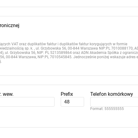
ronicznej
ących VAT oraz duplikatów faktur i duplikatów faktur korygujących w formie
owiedzialnością sp. k. , ul. Grzybowska 56, 00-844 Warszawa NIP:PL 7010088170, 
844), ul. Grzybowska 56, NIP: PL 5213589864 oraz ADN Akademia Spółka z ogranic
56, 00-844 Warszawa, NIP:PL 7010545845. Jednocześnie poniżej wskazuje adres e
j.
r. wew.
Prefix
Telefon komórkowy
Format: 555555555