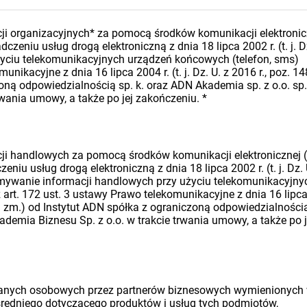
i organizacyjnych* za pomocą środków komunikacji elektronic
dczeniu usług drogą elektroniczną z dnia 18 lipca 2002 r. (t. j. D
 użyciu telekomunikacyjnych urządzeń końcowych (telefon, sms)
nikacyjne z dnia 16 lipca 2004 r. (t. j. Dz. U. z 2016 r., poz. 14
oną odpowiedzialnością sp. k. oraz ADN Akademia sp. z o.o. sp.
rwania umowy, a także po jej zakończeniu.
*
i handlowych za pomocą środków komunikacji elektronicznej (
eniu usług drogą elektroniczną z dnia 18 lipca 2002 r. (t. j. Dz. 
rzymywanie informacji handlowych przy użyciu telekomunikacyjny
art. 172 ust. 3 ustawy Prawo telekomunikacyjne z dnia 16 lipc
późn. zm.) od Instytut ADN spółka z ograniczoną odpowiedzialności
ademia Biznesu Sp. z o.o. w trakcie trwania umowy, a także po j
danych osobowych przez partnerów biznesowych wymienionych
średniego dotyczącego produktów i usług tych podmiotów,