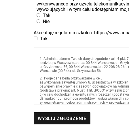
wykonywanego przy użyciu telekomunikacyj
wywołujących i w tym celu udostępniam moje 
Tak
Nie
Akceptuję regulamin szkoleń: https://www.ad
Tak
1. Administratorem Twoich danych zgodnie z art. 4 pkt. 7
siedzibą w Warszawie, adres: 00-844 Warszawa, ul. Grzyb
ul.Grzybowska 56, 00-844 Warszawa,tel.: 22 208 28 26 e
Warszawie (00-844), ul. Grzybowska 56.
2. Twoje dane będą przetwarzane w celu:
a) wykonania zawartej umowy tj. uczestnictwa w szkoleniu/
b) wypełnienie prawnie ciążących obowiązków na Admin
(podstawa prawna: art. 6 ust. 1 lit. „RODO” w związku z 
c) w celu dochodzenia ewentualnych roszczeń (podstawa pra
d) marketingu i promocji produktów i usług własnych i spół
e) wewnętrznych celów administracyjnych – prowadzenia s
lit. f) „RODO”).
3. Odbiorcami Twoich danych osobowych w związku z rea
a) osoby upoważnione przez Administratora – pracowni
b) podmioty, którym Administrator powierzył przetwarz
c) spółki powiązane z Administratorem – spółki z grupy k