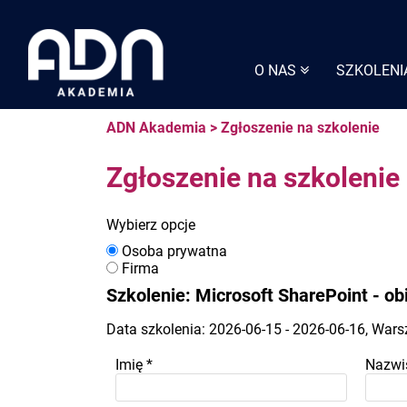
Skip
to
content
O NAS
SZKOLENI
ADN Akademia
>
Zgłoszenie na szkolenie
Zgłoszenie na szkolenie
Wybierz opcje
Osoba prywatna
Firma
Szkolenie: Microsoft SharePoint - o
Data szkolenia: 2026-06-15 - 2026-06-16, War
Imię
*
Nazwi