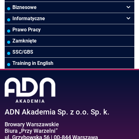
Finanse
Budownictwo/Deweloperka
Rachunkowość Budżetowa
Biznesowe
Controlling
HoReCa
Kadry i płace
Przywództwo/Zarządzanie
Informatyczne
Rady Nadzorcze/Zarząd
TSL
Prawo
Zarządzanie projektami/Procesami
MS Excel/Makra/VBA
Prawo Pracy
Biura rachunkowe
Ubezpieczenia
Podatki
HR/Zarządzanie Kapitałem Ludzkim
Online Power BI/Power Query/Dashboardy
Zamknięte
Wodociągi/Kanalizacja
Pozostałe
Prawo pracy
MS 365/SharePoint/Bazy danych
SSC/GBS
Pozostałe branże
Asystentka/Sekretarka
MS Project/Word/PowerPoint
Training in English
Negocjacje/Sprzedaż/Obsługa Klienta
Bezpieczeństwo/AI GPT
Efektywność osobista//Wellbeing
ADN Akademia Sp. z o.o. Sp. k.
Browary Warszawskie
Biura „Przy Warzelni”
ul. Grzybowska 56 | 00-844 Warszawa