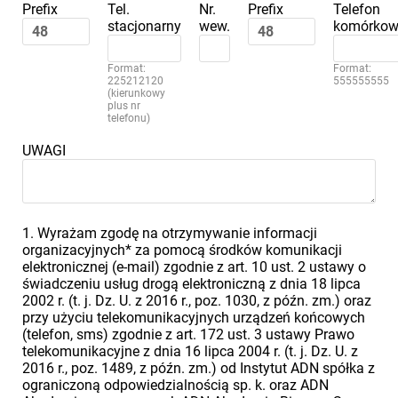
Prefix
Tel.
Nr.
Prefix
Telefon
stacjonarny
wew.
komórkow
Format:
Format:
225212120
555555555
(kierunkowy
plus nr
telefonu)
UWAGI
1. Wyrażam zgodę na otrzymywanie informacji
organizacyjnych* za pomocą środków komunikacji
elektronicznej (e-mail) zgodnie z art. 10 ust. 2 ustawy o
świadczeniu usług drogą elektroniczną z dnia 18 lipca
2002 r. (t. j. Dz. U. z 2016 r., poz. 1030, z późn. zm.) oraz
przy użyciu telekomunikacyjnych urządzeń końcowych
(telefon, sms) zgodnie z art. 172 ust. 3 ustawy Prawo
telekomunikacyjne z dnia 16 lipca 2004 r. (t. j. Dz. U. z
2016 r., poz. 1489, z późn. zm.) od Instytut ADN spółka z
ograniczoną odpowiedzialnością sp. k. oraz ADN