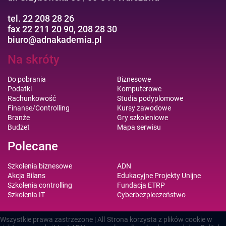
tel. 22 208 28 26
fax 22 211 20 90, 208 28 30
biuro@adnakademia.pl
Na skróty
Do pobrania
Biznesowe
Podatki
Komputerowe
Rachunkowość
Studia podyplomowe
Finanse/Controlling
Kursy zawodowe
Branże
Gry szkoleniowe
Budżet
Mapa serwisu
Polecane
Szkolenia biznesowe
ADN
Akcja Bilans
Edukacyjne Projekty Unijne
Szkolenia controlling
Fundacja ETRP
Szkolenia IT
Cyberbezpieczeństwo
Wszystkie prawa zastrzezone | All
Strona korzysta z plików cookie w