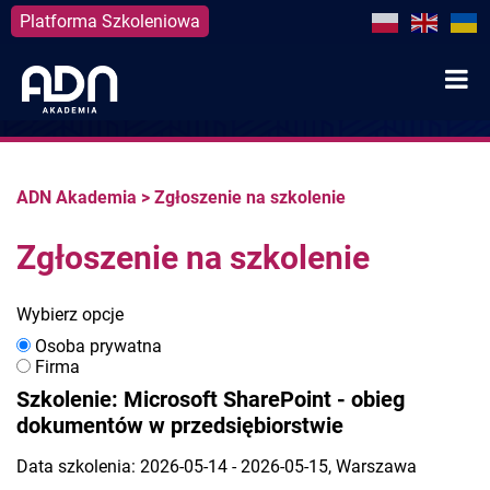
Platforma Szkoleniowa
Skip
to
content
ADN Akademia
>
Zgłoszenie na szkolenie
Zgłoszenie na szkolenie
Wybierz opcje
Osoba prywatna
Firma
Szkolenie: Microsoft SharePoint - obieg
dokumentów w przedsiębiorstwie
Data szkolenia: 2026-05-14 - 2026-05-15, Warszawa