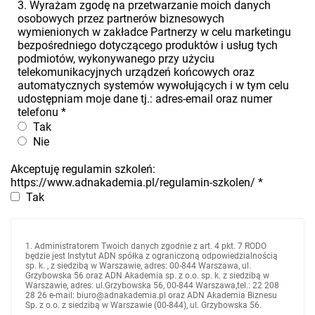
3. Wyrażam zgodę na przetwarzanie moich danych
osobowych przez partnerów biznesowych
wymienionych w zakładce Partnerzy w celu marketingu
bezpośredniego dotyczącego produktów i usług tych
podmiotów, wykonywanego przy użyciu
telekomunikacyjnych urządzeń końcowych oraz
automatycznych systemów wywołujących i w tym celu
udostępniam moje dane tj.: adres-email oraz numer
telefonu
*
Tak
Nie
Akceptuję regulamin szkoleń:
https://www.adnakademia.pl/regulamin-szkolen/
*
Tak
1. Administratorem Twoich danych zgodnie z art. 4 pkt. 7 RODO
będzie jest Instytut ADN spółka z ograniczoną odpowiedzialnością
sp. k. , z siedzibą w Warszawie, adres: 00-844 Warszawa, ul.
Grzybowska 56 oraz ADN Akademia sp. z o.o. sp. k. z siedzibą w
Warszawie, adres: ul.Grzybowska 56, 00-844 Warszawa,tel.: 22 208
28 26 e-mail: biuro@adnakademia.pl oraz ADN Akademia Biznesu
Sp. z o.o. z siedzibą w Warszawie (00-844), ul. Grzybowska 56.