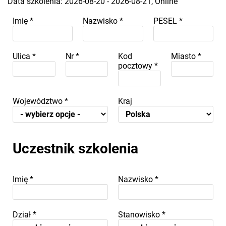
Data szkolenia: 2026-08-20 - 2026-08-21, Online
Imię
*
Nazwisko
*
PESEL
*
Ulica
*
Nr
*
Kod
Miasto
*
pocztowy
*
Województwo
*
Kraj
Uczestnik szkolenia
Imię
*
Nazwisko
*
Dział
*
Stanowisko
*