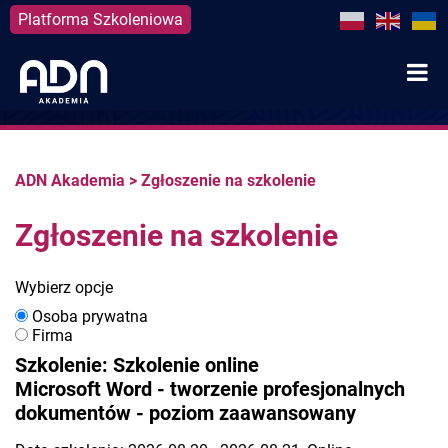
Platforma Szkoleniowa
Skip
to
content
ADN Akademia
>
Zgłoszenie na szkolenie
Zgłoszenie na szkolenie
Wybierz opcje
Osoba prywatna
Firma
Szkolenie: Szkolenie online
Microsoft Word - tworzenie profesjonalnych
dokumentów - poziom zaawansowany