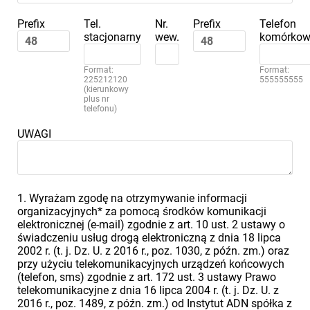
Prefix
Tel.
Nr.
Prefix
Telefon
stacjonarny
wew.
komórkow
Format:
Format:
225212120
555555555
(kierunkowy
plus nr
telefonu)
UWAGI
1. Wyrażam zgodę na otrzymywanie informacji
organizacyjnych* za pomocą środków komunikacji
elektronicznej (e-mail) zgodnie z art. 10 ust. 2 ustawy o
świadczeniu usług drogą elektroniczną z dnia 18 lipca
2002 r. (t. j. Dz. U. z 2016 r., poz. 1030, z późn. zm.) oraz
przy użyciu telekomunikacyjnych urządzeń końcowych
(telefon, sms) zgodnie z art. 172 ust. 3 ustawy Prawo
telekomunikacyjne z dnia 16 lipca 2004 r. (t. j. Dz. U. z
2016 r., poz. 1489, z późn. zm.) od Instytut ADN spółka z