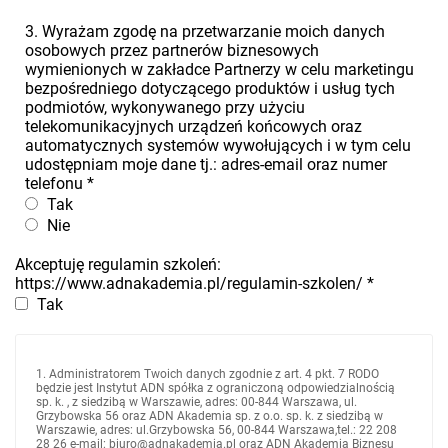
3. Wyrażam zgodę na przetwarzanie moich danych
osobowych przez partnerów biznesowych
wymienionych w zakładce Partnerzy w celu marketingu
bezpośredniego dotyczącego produktów i usług tych
podmiotów, wykonywanego przy użyciu
telekomunikacyjnych urządzeń końcowych oraz
automatycznych systemów wywołujących i w tym celu
udostępniam moje dane tj.: adres-email oraz numer
telefonu
*
Tak
Nie
Akceptuję regulamin szkoleń:
https://www.adnakademia.pl/regulamin-szkolen/
*
Tak
1. Administratorem Twoich danych zgodnie z art. 4 pkt. 7 RODO
będzie jest Instytut ADN spółka z ograniczoną odpowiedzialnością
sp. k. , z siedzibą w Warszawie, adres: 00-844 Warszawa, ul.
Grzybowska 56 oraz ADN Akademia sp. z o.o. sp. k. z siedzibą w
Warszawie, adres: ul.Grzybowska 56, 00-844 Warszawa,tel.: 22 208
28 26 e-mail: biuro@adnakademia.pl oraz ADN Akademia Biznesu