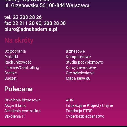
ul. Grzybowska 56 | 00-844 Warszawa
tel. 22 208 28 26
fax 22 211 20 90, 208 28 30
biuro@adnakademia.pl
Na skróty
Do pobrania
Biznesowe
Podatki
Komputerowe
Rachunkowość
Studia podyplomowe
Finanse/Controlling
Kursy zawodowe
Branże
Gry szkoleniowe
Budżet
Mapa serwisu
Polecane
Szkolenia biznesowe
ADN
Akcja Bilans
Edukacyjne Projekty Unijne
Szkolenia controlling
Fundacja ETRP
Szkolenia IT
Cyberbezpieczeństwo