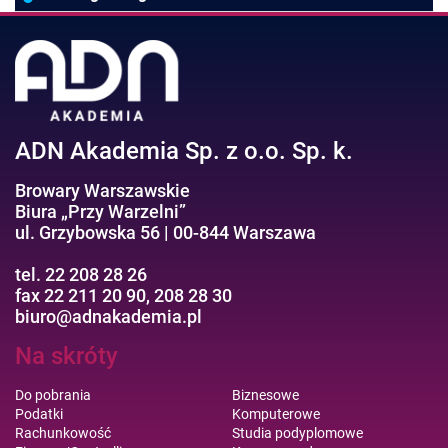
Negocjacje/Sprzedaż/Obsługa Klienta
Bezpieczeństwo/AI GPT
Efektywność osobista//Wellbeing
ADN Akademia Sp. z o.o. Sp. k.
Browary Warszawskie
Biura „Przy Warzelni”
ul. Grzybowska 56 | 00-844 Warszawa
tel. 22 208 28 26
fax 22 211 20 90, 208 28 30
biuro@adnakademia.pl
Na skróty
Do pobrania
Biznesowe
Podatki
Komputerowe
Rachunkowość
Studia podyplomowe