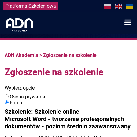
Platforma Szkoleniowa
Skip
to
content
ADN Akademia
>
Zgłoszenie na szkolenie
Zgłoszenie na szkolenie
Wybierz opcje
Osoba prywatna
Firma
Szkolenie: Szkolenie online
Microsoft Word - tworzenie profesjonalnych
dokumentów - poziom średnio zaawansowany