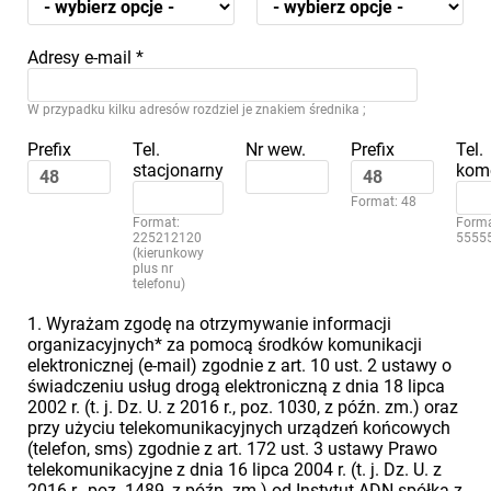
Adresy e-mail
*
W przypadku kilku adresów rozdziel je znakiem średnika ;
Prefix
Tel.
Nr wew.
Prefix
Tel.
stacjonarny
kom
Format: 48
Format:
Forma
225212120
5555
(kierunkowy
plus nr
telefonu)
1. Wyrażam zgodę na otrzymywanie informacji
organizacyjnych* za pomocą środków komunikacji
elektronicznej (e-mail) zgodnie z art. 10 ust. 2 ustawy o
świadczeniu usług drogą elektroniczną z dnia 18 lipca
2002 r. (t. j. Dz. U. z 2016 r., poz. 1030, z późn. zm.) oraz
przy użyciu telekomunikacyjnych urządzeń końcowych
(telefon, sms) zgodnie z art. 172 ust. 3 ustawy Prawo
telekomunikacyjne z dnia 16 lipca 2004 r. (t. j. Dz. U. z
2016 r., poz. 1489, z późn. zm.) od Instytut ADN spółka z