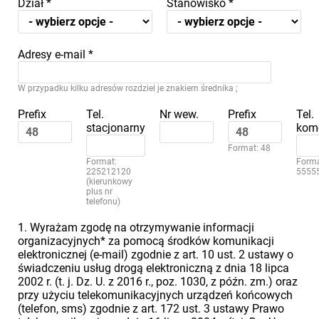
Dział
*
Stanowisko
*
Adresy e-mail
*
W przypadku kilku adresów rozdziel je znakiem średnika ;
Prefix
Tel.
Nr wew.
Prefix
Tel.
stacjonarny
kom
Format: 48
Format:
Forma
225212120
5555
(kierunkowy
plus nr
telefonu)
1. Wyrażam zgodę na otrzymywanie informacji
organizacyjnych* za pomocą środków komunikacji
elektronicznej (e-mail) zgodnie z art. 10 ust. 2 ustawy o
świadczeniu usług drogą elektroniczną z dnia 18 lipca
2002 r. (t. j. Dz. U. z 2016 r., poz. 1030, z późn. zm.) oraz
przy użyciu telekomunikacyjnych urządzeń końcowych
(telefon, sms) zgodnie z art. 172 ust. 3 ustawy Prawo