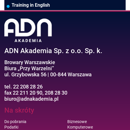
Pozostałe branże
Asystentka/Sekretarka
MS Project/Word/PowerPoint
Training in English
Negocjacje/Sprzedaż/Obsługa Klienta
Bezpieczeństwo/AI GPT
Efektywność osobista//Wellbeing
ADN Akademia Sp. z o.o. Sp. k.
Browary Warszawskie
Biura „Przy Warzelni”
ul. Grzybowska 56 | 00-844 Warszawa
tel. 22 208 28 26
fax 22 211 20 90, 208 28 30
biuro@adnakademia.pl
Na skróty
Do pobrania
Biznesowe
Podatki
Komputerowe