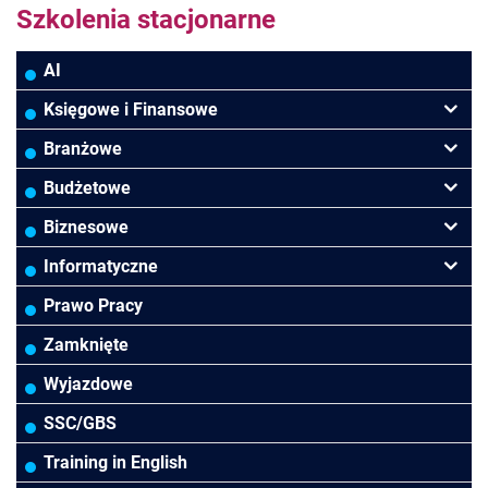
Szkolenia stacjonarne
AI
Księgowe i Finansowe
Podatki VAT/CIT/PIT
Branżowe
Rachunkowość
Banki
Budżetowe
Finanse
Budowlana/Deweloperska
Rachunkowość budżetowa
Biznesowe
Controlling
HoReCa
Kadry i płace
Przywództwo/Zarządzanie
Informatyczne
Rady Nadzorcze/Zarząd
TSL
Prawo
Zarządzanie projektami/Procesami
MS Excel/Makra/VBA
Prawo Pracy
Biura rachunkowe
Ubezpieczenia
Podatki
HR/Zarządzanie Kapitałem Ludzkim
Power BI/Power Query/Dashboardy
Zamknięte
Prawo-Kadry i płace
Wodociągi/Kanalizacja
Pozostałe
Prawo pracy
MS 365/SharePoint/Bazy danych
Wyjazdowe
Pozostałe branże
Asystentka/Sekretarka
MS Project/Word/PowerPoint
SSC/GBS
Negocjacje/Sprzedaż/Obsługa Klienta
Bezpieczeństwo/AI GPT
Training in English