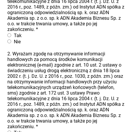
telekomunikacyjne z dnia 16 lipca 2004 r. (t. j. Dz. U. z
2016 r., poz. 1489, z późn. zm.) od Instytut ADN spółka z
ograniczoną odpowiedzialnością sp. k. oraz ADN
Akademia sp. z o.o. sp. k ADN Akademia Biznesu Sp. z
o.o. w trakcie trwania umowy, a także po jej
zakończeniu.
*
Tak
Nie
2. Wyrażam zgodę na otrzymywanie informacji
handlowych za pomocą środków komunikacji
elektronicznej (e-mail) zgodnie z art. 10 ust. 2 ustawy o
świadczeniu usług drogą elektroniczną z dnia 18 lipca
2002 r. (t. j. Dz. U. z 2016 r., poz. 1030, z późn. zm.) oraz
na otrzymywanie informacji handlowych przy użyciu
telekomunikacyjnych urządzeń końcowych (telefon,
sms) zgodnie z art. 172 ust. 3 ustawy Prawo
telekomunikacyjne z dnia 16 lipca 2004 r. (t. j. Dz. U. z
2016 r., poz. 1489, z późn. zm.) od Instytut ADN spółka z
ograniczoną odpowiedzialnością sp. k. oraz ADN
Akademia sp. z o.o. sp. k ADN Akademia Biznesu Sp. z
o.o. w trakcie trwania umowy, a także po jej
zakończeniu.
*