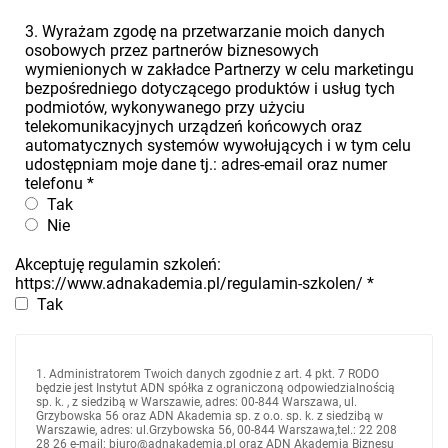
3. Wyrażam zgodę na przetwarzanie moich danych
osobowych przez partnerów biznesowych
wymienionych w zakładce Partnerzy w celu marketingu
bezpośredniego dotyczącego produktów i usług tych
podmiotów, wykonywanego przy użyciu
telekomunikacyjnych urządzeń końcowych oraz
automatycznych systemów wywołujących i w tym celu
udostępniam moje dane tj.: adres-email oraz numer
telefonu
*
Tak
Nie
Akceptuję regulamin szkoleń:
https://www.adnakademia.pl/regulamin-szkolen/
*
Tak
1. Administratorem Twoich danych zgodnie z art. 4 pkt. 7 RODO
będzie jest Instytut ADN spółka z ograniczoną odpowiedzialnością
sp. k. , z siedzibą w Warszawie, adres: 00-844 Warszawa, ul.
Grzybowska 56 oraz ADN Akademia sp. z o.o. sp. k. z siedzibą w
Warszawie, adres: ul.Grzybowska 56, 00-844 Warszawa,tel.: 22 208
28 26 e-mail: biuro@adnakademia.pl oraz ADN Akademia Biznesu