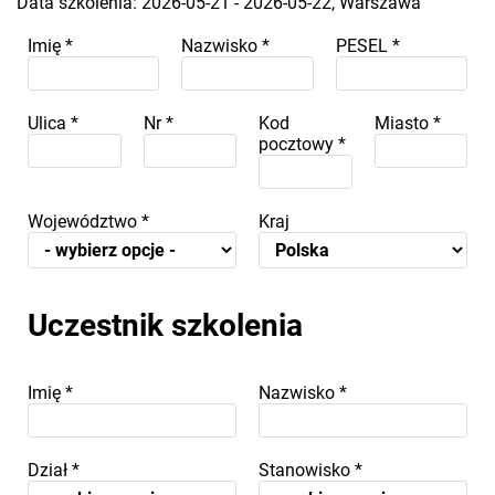
Data szkolenia: 2026-05-21 - 2026-05-22, Warszawa
Imię
*
Nazwisko
*
PESEL
*
Ulica
*
Nr
*
Kod
Miasto
*
pocztowy
*
Województwo
*
Kraj
Uczestnik szkolenia
Imię
*
Nazwisko
*
Dział
*
Stanowisko
*