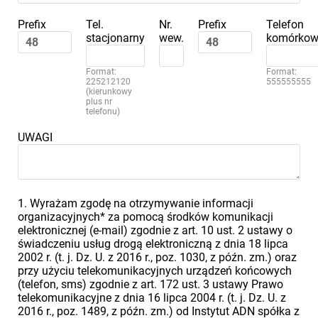
Prefix
Tel.
Nr.
Prefix
Telefon
stacjonarny
wew.
komórkow
Format:
Format:
225212120
555555555
(kierunkowy
plus nr
telefonu)
UWAGI
1. Wyrażam zgodę na otrzymywanie informacji
organizacyjnych* za pomocą środków komunikacji
elektronicznej (e-mail) zgodnie z art. 10 ust. 2 ustawy o
świadczeniu usług drogą elektroniczną z dnia 18 lipca
2002 r. (t. j. Dz. U. z 2016 r., poz. 1030, z późn. zm.) oraz
przy użyciu telekomunikacyjnych urządzeń końcowych
(telefon, sms) zgodnie z art. 172 ust. 3 ustawy Prawo
telekomunikacyjne z dnia 16 lipca 2004 r. (t. j. Dz. U. z
2016 r., poz. 1489, z późn. zm.) od Instytut ADN spółka z