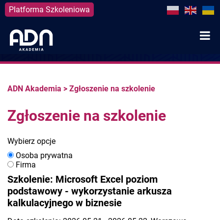
Platforma Szkoleniowa
Skip
to
content
ADN Akademia
>
Zgłoszenie na szkolenie
Zgłoszenie na szkolenie
Wybierz opcje
Osoba prywatna
Firma
Szkolenie: Microsoft Excel poziom
podstawowy - wykorzystanie arkusza
kalkulacyjnego w biznesie