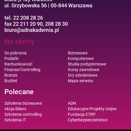
ul. Grzybowska 56 | 00-844 Warszawa
tel. 22 208 28 26
fax 22 211 20 90, 208 28 30
biuro@adnakademia.pl
Na skróty
Do pobrania
Biznesowe
Podatki
Komputerowe
Rachunkowość
Studia podyplomowe
Finanse/Controlling
Kursy zawodowe
Branże
Gry szkoleniowe
Budżet
Mapa serwisu
Polecane
Szkolenia biznesowe
ADN
Akcja Bilans
Edukacyjne Projekty Unijne
Szkolenia controlling
Fundacja ETRP
Szkolenia IT
Cyberbezpieczeństwo