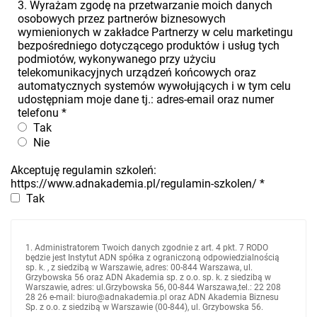
3. Wyrażam zgodę na przetwarzanie moich danych
osobowych przez partnerów biznesowych
wymienionych w zakładce Partnerzy w celu marketingu
bezpośredniego dotyczącego produktów i usług tych
podmiotów, wykonywanego przy użyciu
telekomunikacyjnych urządzeń końcowych oraz
automatycznych systemów wywołujących i w tym celu
udostępniam moje dane tj.: adres-email oraz numer
telefonu
*
Tak
Nie
Akceptuję regulamin szkoleń:
https://www.adnakademia.pl/regulamin-szkolen/
*
Tak
1. Administratorem Twoich danych zgodnie z art. 4 pkt. 7 RODO
będzie jest Instytut ADN spółka z ograniczoną odpowiedzialnością
sp. k. , z siedzibą w Warszawie, adres: 00-844 Warszawa, ul.
Grzybowska 56 oraz ADN Akademia sp. z o.o. sp. k. z siedzibą w
Warszawie, adres: ul.Grzybowska 56, 00-844 Warszawa,tel.: 22 208
28 26 e-mail: biuro@adnakademia.pl oraz ADN Akademia Biznesu
Sp. z o.o. z siedzibą w Warszawie (00-844), ul. Grzybowska 56.