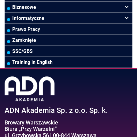
Finanse
Budownictwo/Deweloperka
Rachunkowość Budżetowa
Biznesowe
Controlling
HoReCa
Kadry i płace
Przywództwo/Zarządzanie
Informatyczne
Rady Nadzorcze/Zarząd
TSL
Prawo
Zarządzanie projektami/Procesami
MS Excel/Makra/VBA
Prawo Pracy
Biura rachunkowe
Ubezpieczenia
Podatki
HR/Zarządzanie Kapitałem Ludzkim
Online Power BI/Power Query/Dashboardy
Zamknięte
Wodociągi/Kanalizacja
Pozostałe
Prawo pracy
MS 365/SharePoint/Bazy danych
SSC/GBS
Pozostałe branże
Asystentka/Sekretarka
MS Project/Word/PowerPoint
Training in English
Negocjacje/Sprzedaż/Obsługa Klienta
Bezpieczeństwo/AI GPT
Efektywność osobista//Wellbeing
ADN Akademia Sp. z o.o. Sp. k.
Browary Warszawskie
Biura „Przy Warzelni”
ul. Grzybowska 56 | 00-844 Warszawa