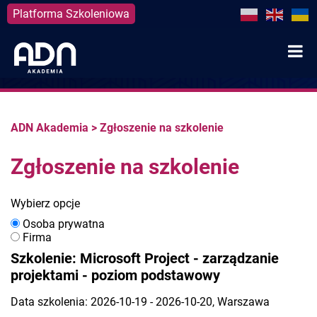
Platforma Szkoleniowa
Skip
to
content
ADN Akademia
>
Zgłoszenie na szkolenie
Zgłoszenie na szkolenie
Wybierz opcje
Osoba prywatna
Firma
Szkolenie: Microsoft Project - zarządzanie
projektami - poziom podstawowy
Data szkolenia: 2026-10-19 - 2026-10-20, Warszawa