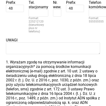
Prefix
Tel.
Nr.
Prefix
Telefon
stacjonarny
wew.
komórkow
Format:
Format:
225212120
555555555
(kierunkowy
plus nr
telefonu)
UWAGI
1. Wyrażam zgodę na otrzymywanie informacji
organizacyjnych* za pomocą środków komunikacji
elektronicznej (e-mail) zgodnie z art. 10 ust. 2 ustawy o
świadczeniu usług drogą elektroniczną z dnia 18 lipca
2002 r. (t. j. Dz. U. z 2016 r., poz. 1030, z późn. zm.) oraz
przy użyciu telekomunikacyjnych urządzeń końcowych
(telefon, sms) zgodnie z art. 172 ust. 3 ustawy Prawo
telekomunikacyjne z dnia 16 lipca 2004 r. (t. j. Dz. U. z
2016 r., poz. 1489, z późn. zm.) od Instytut ADN spółka z
ograniczoną odpowiedzialnością sp. k. oraz ADN