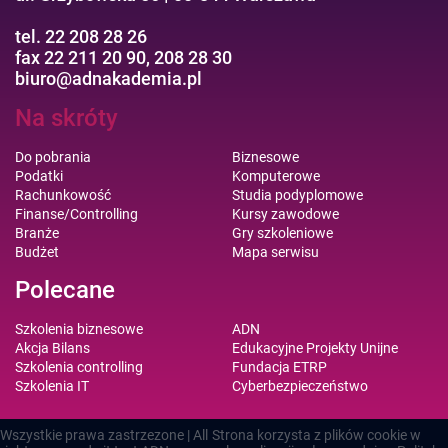
tel. 22 208 28 26
fax 22 211 20 90, 208 28 30
biuro@adnakademia.pl
Na skróty
Do pobrania
Biznesowe
Podatki
Komputerowe
Rachunkowość
Studia podyplomowe
Finanse/Controlling
Kursy zawodowe
Branże
Gry szkoleniowe
Budżet
Mapa serwisu
Polecane
Szkolenia biznesowe
ADN
Akcja Bilans
Edukacyjne Projekty Unijne
Szkolenia controlling
Fundacja ETRP
Szkolenia IT
Cyberbezpieczeństwo
Wszystkie prawa zastrzezone | All
Strona korzysta z plików cookie w