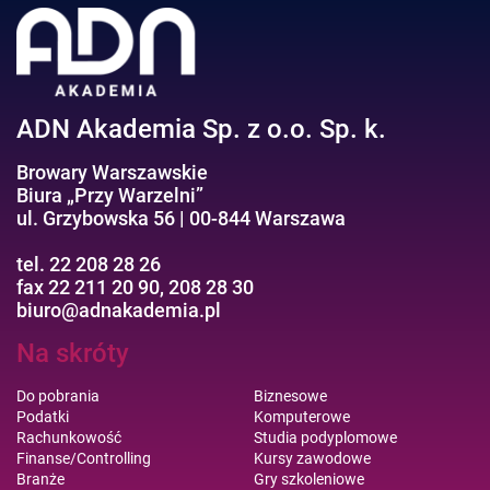
Efektywność osobista//Wellbeing
ADN Akademia Sp. z o.o. Sp. k.
Browary Warszawskie
Biura „Przy Warzelni”
ul. Grzybowska 56 | 00-844 Warszawa
tel. 22 208 28 26
fax 22 211 20 90, 208 28 30
biuro@adnakademia.pl
Na skróty
Do pobrania
Biznesowe
Podatki
Komputerowe
Rachunkowość
Studia podyplomowe
Finanse/Controlling
Kursy zawodowe
Branże
Gry szkoleniowe