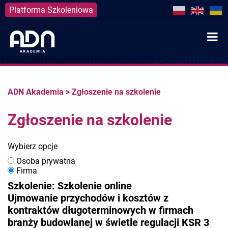
Platforma Szkoleniowa
Skip
to
content
ADN Akademia
>
Zgłoszenie na szkolenie
Zgłoszenie na szkolenie
Wybierz opcje
Osoba prywatna
Firma
Szkolenie: Szkolenie online
Ujmowanie przychodów i kosztów z
kontraktów długoterminowych w firmach
branży budowlanej w świetle regulacji KSR 3