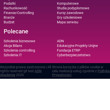
Podatki
Komputerowe
Rachunkowość
Studia podyplomowe
Finanse/Controlling
Kursy zawodowe
Branże
Gry szkoleniowe
Budżet
Mapa serwisu
Polecane
Szkolenia biznesowe
ADN
Akcja Bilans
Edukacyjne Projekty Unijne
Szkolenia controlling
Fundacja ETRP
Szkolenia IT
Cyberbezpieczeństwo
Wszystkie prawa zastrzezone | All
Strona korzysta z plików cookie w
rights reserved git test
ADN
celu realizacji usług zgodnie z
Polityką
Akademia
2026
Prywatności
.