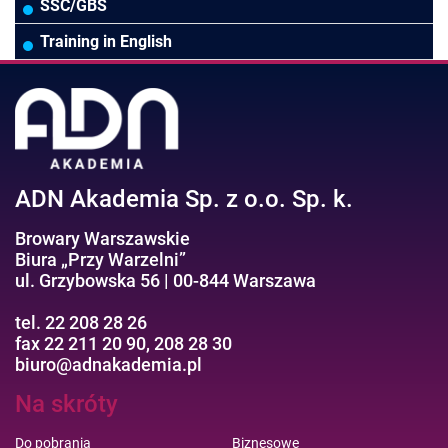
Wodociągi/Kanalizacja
Pozostałe
Prawo pracy
MS 365/SharePoint/Bazy danych
SSC/GBS
Pozostałe branże
Asystentka/Sekretarka
MS Project/Word/PowerPoint
Training in English
Negocjacje/Sprzedaż/Obsługa Klienta
Bezpieczeństwo/AI GPT
Efektywność osobista//Wellbeing
ADN Akademia Sp. z o.o. Sp. k.
Browary Warszawskie
Biura „Przy Warzelni”
ul. Grzybowska 56 | 00-844 Warszawa
tel. 22 208 28 26
fax 22 211 20 90, 208 28 30
biuro@adnakademia.pl
Na skróty
Do pobrania
Biznesowe