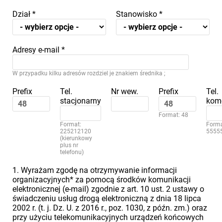
Dział
*
Stanowisko
*
Adresy e-mail
*
W przypadku kilku adresów rozdziel je znakiem średnika ;
Prefix
Tel.
Nr wew.
Prefix
Tel.
stacjonarny
kom
Format: 48
Format:
Forma
225212120
5555
(kierunkowy
plus nr
telefonu)
1. Wyrażam zgodę na otrzymywanie informacji
organizacyjnych* za pomocą środków komunikacji
elektronicznej (e-mail) zgodnie z art. 10 ust. 2 ustawy o
świadczeniu usług drogą elektroniczną z dnia 18 lipca
2002 r. (t. j. Dz. U. z 2016 r., poz. 1030, z późn. zm.) oraz
przy użyciu telekomunikacyjnych urządzeń końcowych