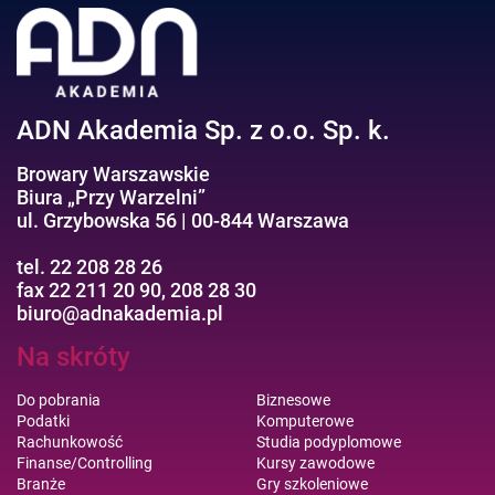
Efektywność osobista//Wellbeing
ADN Akademia Sp. z o.o. Sp. k.
Browary Warszawskie
Biura „Przy Warzelni”
ul. Grzybowska 56 | 00-844 Warszawa
tel. 22 208 28 26
fax 22 211 20 90, 208 28 30
biuro@adnakademia.pl
Na skróty
Do pobrania
Biznesowe
Podatki
Komputerowe
Rachunkowość
Studia podyplomowe
Finanse/Controlling
Kursy zawodowe
Branże
Gry szkoleniowe