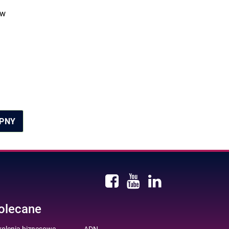
 w
PNY
olecane