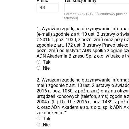
Prefix
Tel. stacjonarny
Format: 225212120 (kierunkowy plus nr
telefonu)
1. Wyrażam zgodę na otrzymywanie informacj
(e-mail) zgodnie z art. 10 ust. 2 ustawy o świa
z 2016 r., poz. 1030, z późn. zm.) oraz przy
zgodnie z art. 172 ust. 3 ustawy Prawo telekomu
późn. zm.) od Instytut ADN spółka z ogranicz
ADN Akademia Biznesu Sp. z o.o. w trakcie t
Tak
Nie
2. Wyrażam zgodę na otrzymywanie informacj
mail) zgodnie z art. 10 ust. 2 ustawy o świadcz
2016 r., poz. 1030, z późn. zm.) oraz na ot
urządzeń końcowych (telefon, sms) zgodnie z 
2004 r. (t. j. Dz. U. z 2016 r., poz. 1489, z 
k. oraz ADN Akademia sp. z o.o. sp. k ADN Ak
zakończeniu.
*
Tak
Nie