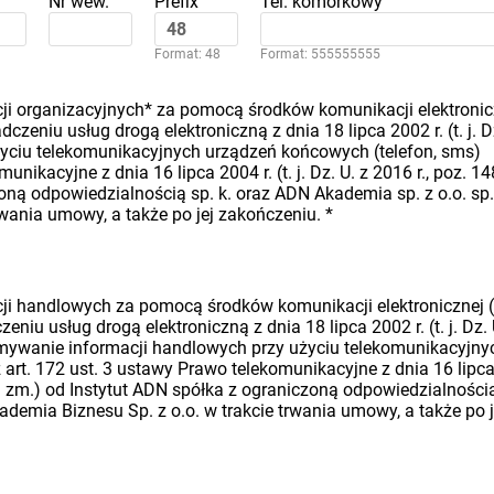
Nr wew.
Prefix
Tel. komórkowy
Format: 48
Format: 555555555
i organizacyjnych* za pomocą środków komunikacji elektronic
dczeniu usług drogą elektroniczną z dnia 18 lipca 2002 r. (t. j. D
 użyciu telekomunikacyjnych urządzeń końcowych (telefon, sms)
nikacyjne z dnia 16 lipca 2004 r. (t. j. Dz. U. z 2016 r., poz. 14
oną odpowiedzialnością sp. k. oraz ADN Akademia sp. z o.o. sp.
rwania umowy, a także po jej zakończeniu.
*
i handlowych za pomocą środków komunikacji elektronicznej (
eniu usług drogą elektroniczną z dnia 18 lipca 2002 r. (t. j. Dz. 
rzymywanie informacji handlowych przy użyciu telekomunikacyjny
art. 172 ust. 3 ustawy Prawo telekomunikacyjne z dnia 16 lipc
późn. zm.) od Instytut ADN spółka z ograniczoną odpowiedzialności
ademia Biznesu Sp. z o.o. w trakcie trwania umowy, a także po j