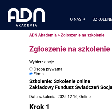
Skip
to
content
O NAS
SZKOLENI
ADN Akademia
>
Zgłoszenie na szkolenie
Zgłoszenie na szkolenie
Wybierz opcje
Osoba prywatna
Firma
Szkolenie: Szkolenie online
Zakładowy Fundusz Świadczeń Socja
Data szkolenia: 2025-12-16, Online
Krok 1