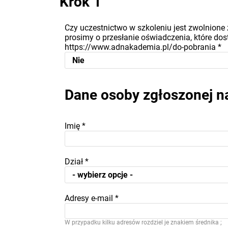
Krok 1
Czy uczestnictwo w szkoleniu jest zwolnione 
prosimy o przesłanie oświadczenia, które dost
https://www.adnakademia.pl/do-pobrania
*
Dane osoby zgłoszonej n
Imię
*
Dział
*
Adresy e-mail
*
W przypadku kilku adresów rozdziel je znakiem średnika ;