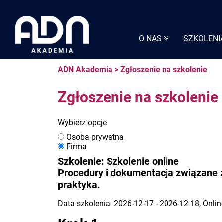
Skip
to
content
O NAS
SZKOLENI
ADN Akademia
>
Zgłoszenie na szkolenie
Zgłoszenie na szkolenie
Wybierz opcje
Osoba prywatna
Firma
Szkolenie: Szkolenie online
Procedury i dokumentacja związane 
praktyka.
Data szkolenia: 2026-12-17 - 2026-12-18, Onlin