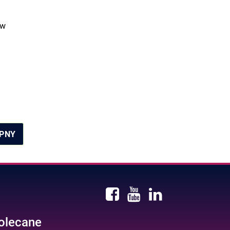
 w
PNY
olecane