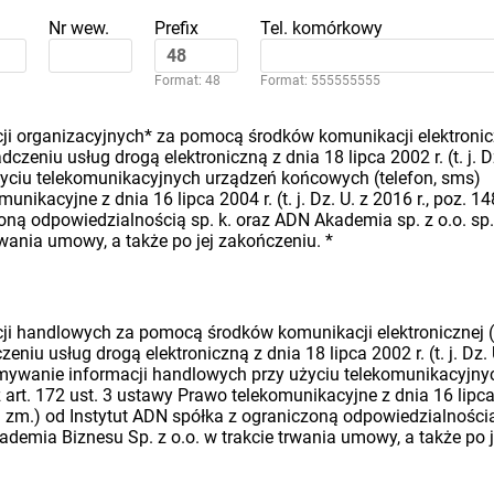
Nr wew.
Prefix
Tel. komórkowy
Format: 48
Format: 555555555
i organizacyjnych* za pomocą środków komunikacji elektronic
dczeniu usług drogą elektroniczną z dnia 18 lipca 2002 r. (t. j. D
 użyciu telekomunikacyjnych urządzeń końcowych (telefon, sms)
nikacyjne z dnia 16 lipca 2004 r. (t. j. Dz. U. z 2016 r., poz. 14
oną odpowiedzialnością sp. k. oraz ADN Akademia sp. z o.o. sp.
rwania umowy, a także po jej zakończeniu.
*
i handlowych za pomocą środków komunikacji elektronicznej (
eniu usług drogą elektroniczną z dnia 18 lipca 2002 r. (t. j. Dz. 
rzymywanie informacji handlowych przy użyciu telekomunikacyjny
art. 172 ust. 3 ustawy Prawo telekomunikacyjne z dnia 16 lipc
późn. zm.) od Instytut ADN spółka z ograniczoną odpowiedzialności
ademia Biznesu Sp. z o.o. w trakcie trwania umowy, a także po j