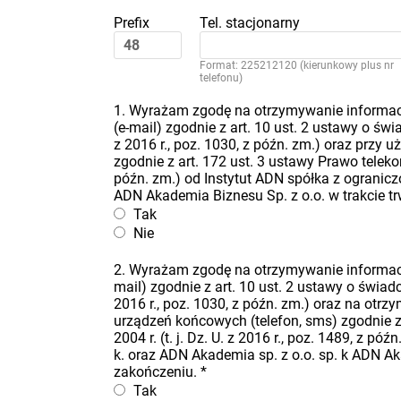
Prefix
Tel. stacjonarny
Format: 225212120 (kierunkowy plus nr
telefonu)
1. Wyrażam zgodę na otrzymywanie informacj
(e-mail) zgodnie z art. 10 ust. 2 ustawy o świa
z 2016 r., poz. 1030, z późn. zm.) oraz przy
zgodnie z art. 172 ust. 3 ustawy Prawo telekomu
późn. zm.) od Instytut ADN spółka z ogranicz
ADN Akademia Biznesu Sp. z o.o. w trakcie t
Tak
Nie
2. Wyrażam zgodę na otrzymywanie informacj
mail) zgodnie z art. 10 ust. 2 ustawy o świadcz
2016 r., poz. 1030, z późn. zm.) oraz na ot
urządzeń końcowych (telefon, sms) zgodnie z 
2004 r. (t. j. Dz. U. z 2016 r., poz. 1489, z 
k. oraz ADN Akademia sp. z o.o. sp. k ADN Ak
zakończeniu.
*
Tak