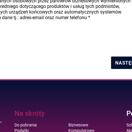
danych osobowych przez partnerów biznesowych wymienionych
średniego dotyczącego produktów i usług tych podmiotów,
nych urządzeń końcowych oraz automatycznych systemów
dane tj.: adres-email oraz numer telefonu
*
NASTĘ
Na skróty
P
.
Do pobrania
Biznesowe
Sz
Podatki
Komputerowe
Akc