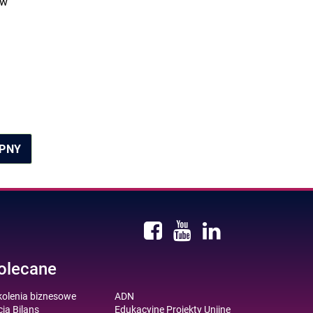
 w
PNY
olecane
kolenia biznesowe
ADN
ja Bilans
Edukacyjne Projekty Unijne