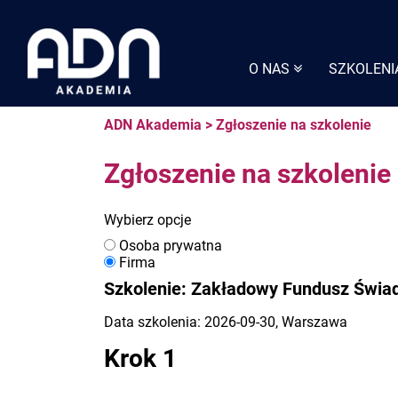
Skip
to
content
O NAS
SZKOLENI
ADN Akademia
>
Zgłoszenie na szkolenie
Zgłoszenie na szkolenie
Wybierz opcje
Osoba prywatna
Firma
Szkolenie: Zakładowy Fundusz Świad
Data szkolenia: 2026-09-30, Warszawa
Krok 1