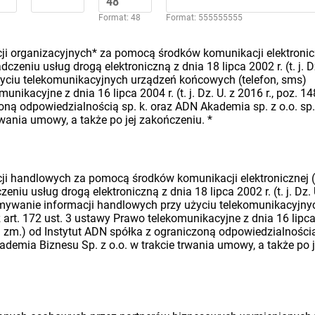
Format: 48
Format: 555555555
i organizacyjnych* za pomocą środków komunikacji elektronic
dczeniu usług drogą elektroniczną z dnia 18 lipca 2002 r. (t. j. D
 użyciu telekomunikacyjnych urządzeń końcowych (telefon, sms)
nikacyjne z dnia 16 lipca 2004 r. (t. j. Dz. U. z 2016 r., poz. 14
oną odpowiedzialnością sp. k. oraz ADN Akademia sp. z o.o. sp.
rwania umowy, a także po jej zakończeniu.
*
i handlowych za pomocą środków komunikacji elektronicznej (
eniu usług drogą elektroniczną z dnia 18 lipca 2002 r. (t. j. Dz. 
rzymywanie informacji handlowych przy użyciu telekomunikacyjny
art. 172 ust. 3 ustawy Prawo telekomunikacyjne z dnia 16 lipc
późn. zm.) od Instytut ADN spółka z ograniczoną odpowiedzialności
ademia Biznesu Sp. z o.o. w trakcie trwania umowy, a także po j