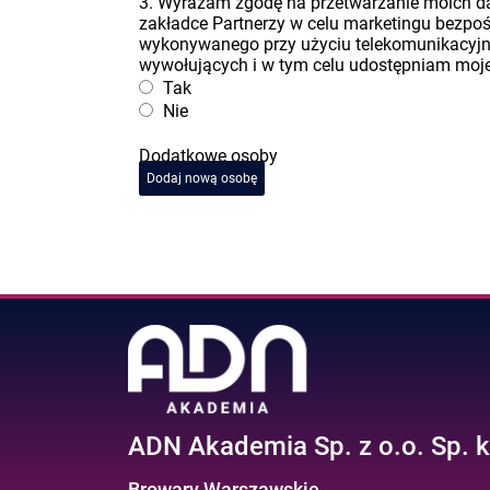
3. Wyrażam zgodę na przetwarzanie moich 
zakładce Partnerzy w celu marketingu bezpo
wykonywanego przy użyciu telekomunikacyj
wywołujących i w tym celu udostępniam moje 
Tak
Nie
Dodatkowe osoby
Dodaj nową osobę
ADN Akademia Sp. z o.o. Sp. k
Browary Warszawskie