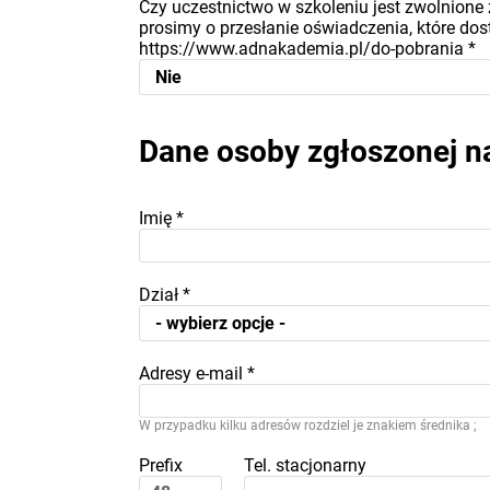
Czy uczestnictwo w szkoleniu jest zwolnione 
prosimy o przesłanie oświadczenia, które dost
https://www.adnakademia.pl/do-pobrania
*
Dane osoby zgłoszonej n
Imię
*
Dział
*
Adresy e-mail
*
W przypadku kilku adresów rozdziel je znakiem średnika ;
Prefix
Tel. stacjonarny