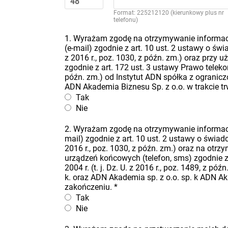
Format: 225212120 (kierunkowy plus nr
telefonu)
1. Wyrażam zgodę na otrzymywanie informacj
(e-mail) zgodnie z art. 10 ust. 2 ustawy o świa
z 2016 r., poz. 1030, z późn. zm.) oraz przy
zgodnie z art. 172 ust. 3 ustawy Prawo telekomu
późn. zm.) od Instytut ADN spółka z ogranicz
ADN Akademia Biznesu Sp. z o.o. w trakcie t
Tak
Nie
2. Wyrażam zgodę na otrzymywanie informacj
mail) zgodnie z art. 10 ust. 2 ustawy o świadcz
2016 r., poz. 1030, z późn. zm.) oraz na ot
urządzeń końcowych (telefon, sms) zgodnie z 
2004 r. (t. j. Dz. U. z 2016 r., poz. 1489, z 
k. oraz ADN Akademia sp. z o.o. sp. k ADN Ak
zakończeniu.
*
Tak
Nie