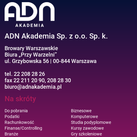
Efektywność osobista//Wellbeing
ADN Akademia Sp. z o.o. Sp. k.
Browary Warszawskie
Biura „Przy Warzelni”
ul. Grzybowska 56 | 00-844 Warszawa
tel. 22 208 28 26
fax 22 211 20 90, 208 28 30
biuro@adnakademia.pl
Na skróty
Do pobrania
Biznesowe
Podatki
Komputerowe
Rachunkowość
Studia podyplomowe
Finanse/Controlling
Kursy zawodowe
Branże
Gry szkoleniowe