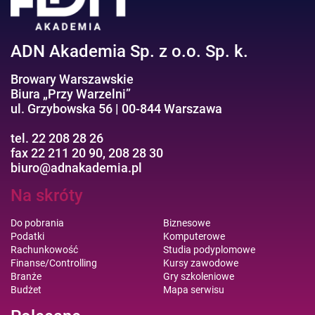
ADN Akademia Sp. z o.o. Sp. k.
Browary Warszawskie
Biura „Przy Warzelni”
ul. Grzybowska 56 | 00-844 Warszawa
tel. 22 208 28 26
fax 22 211 20 90, 208 28 30
biuro@adnakademia.pl
Na skróty
Do pobrania
Biznesowe
Podatki
Komputerowe
Rachunkowość
Studia podyplomowe
Finanse/Controlling
Kursy zawodowe
Branże
Gry szkoleniowe
Budżet
Mapa serwisu