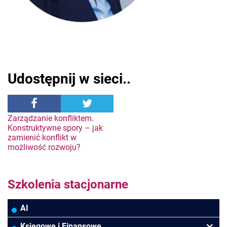
Udostępnij w sieci..
Nawigacja
Zarządzanie konfliktem.
Konstruktywne spory – jak
zamienić konflikt w
wpisu
możliwość rozwoju?
Szkolenia stacjonarne
AI
Księgowe i Finansowe