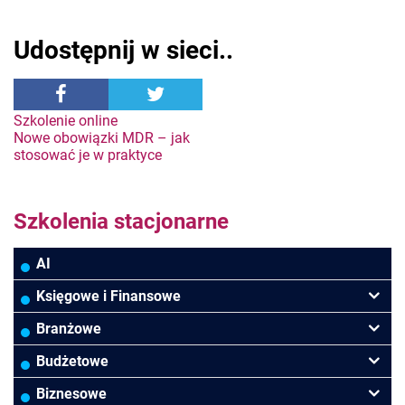
Udostępnij w sieci..
Nawigacja
Szkolenie online
Nowe obowiązki MDR – jak
stosować je w praktyce
wpisu
Szkolenia stacjonarne
AI
Księgowe i Finansowe
Podatki VAT/CIT/PIT
Branżowe
Rachunkowość
Banki
Budżetowe
Finanse
Budowlana/Deweloperska
Rachunkowość budżetowa
Biznesowe