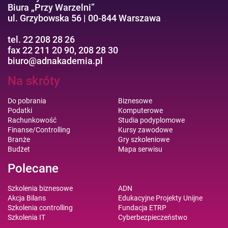
Biura „Przy Warzelni”
ul. Grzybowska 56 | 00-844 Warszawa
tel. 22 208 28 26
fax 22 211 20 90, 208 28 30
biuro@adnakademia.pl
Na skróty
Do pobrania
Biznesowe
Podatki
Komputerowe
Rachunkowość
Studia podyplomowe
Finanse/Controlling
Kursy zawodowe
Branże
Gry szkoleniowe
Budżet
Mapa serwisu
Polecane
Szkolenia biznesowe
ADN
Akcja Bilans
Edukacyjne Projekty Unijne
Szkolenia controlling
Fundacja ETRP
Szkolenia IT
Cyberbezpieczeństwo