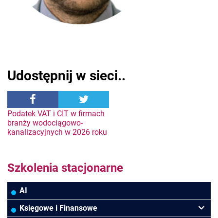
Udostępnij w sieci..
Nawigacja
Podatek VAT i CIT w firmach
branży wodociągowo-
kanalizacyjnych w 2026 roku
wpisu
Szkolenia stacjonarne
AI
Księgowe i Finansowe