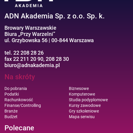
ADN Akademia Sp. z o.o. Sp. k.
Browary Warszawskie
Biura „Przy Warzelni”
ul. Grzybowska 56 | 00-844 Warszawa
tel. 22 208 28 26
fax 22 211 20 90, 208 28 30
biuro@adnakademia.pl
Na skróty
Do pobrania
Biznesowe
Podatki
Komputerowe
Rachunkowość
Studia podyplomowe
Finanse/Controlling
Kursy zawodowe
Branże
Gry szkoleniowe
Budżet
Mapa serwisu
Polecane