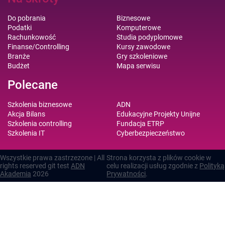
Do pobrania
Biznesowe
Podatki
Komputerowe
Rachunkowość
Studia podyplomowe
Finanse/Controlling
Kursy zawodowe
Branże
Gry szkoleniowe
Budżet
Mapa serwisu
Polecane
Szkolenia biznesowe
ADN
Akcja Bilans
Edukacyjne Projekty Unijne
Szkolenia controlling
Fundacja ETRP
Szkolenia IT
Cyberbezpieczeństwo
Wszystkie prawa zastrzezone | All
Strona korzysta z plików cookie w
rights reserved git test
ADN
celu realizacji usług zgodnie z
Polityką
Akademia
2026
Prywatności
.