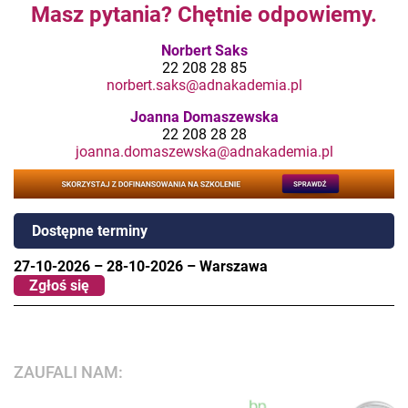
Masz pytania? Chętnie odpowiemy.
Norbert Saks
22 208 28 85
norbert.saks@adnakademia.pl
Joanna Domaszewska
22 208 28 28
joanna.domaszewska@adnakademia.pl
Dostępne terminy
27-10-2026
–
28-10-2026
–
Warszawa
Zgłoś się
ZAUFALI NAM: