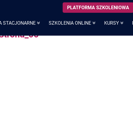
PLATFORMA SZKOLENIOWA
A STACJONARNE
SZKOLENIA ONLINE
KURSY
Strona_06