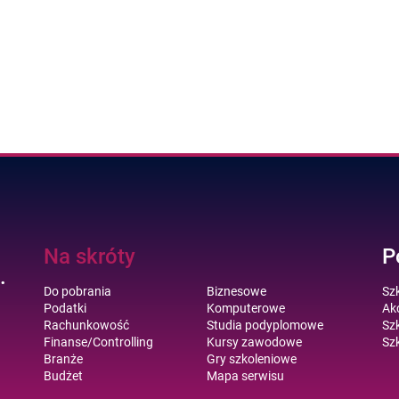
Na skróty
P
.
Do pobrania
Biznesowe
Sz
Podatki
Komputerowe
Akc
Rachunkowość
Studia podyplomowe
Szk
Finanse/Controlling
Kursy zawodowe
Szk
Branże
Gry szkoleniowe
Budżet
Mapa serwisu